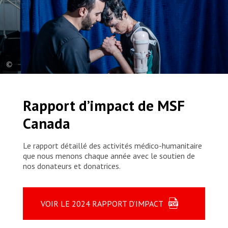
A patient, who was transferred from Nuseirat Camp in central Gaza,
during a session with a physiotherapist at MSF’s reconstructive
Rapport d’impact de MSF
surgery hospital in Amman. Jordan, 2024. © Moises Saman/Magnum
Photos
Canada
Le rapport détaillé des activités médico-humanitaire
que nous menons chaque année avec le soutien de
nos donateurs et donatrices.
VOIR LE 2024 RAPPORT D’IMPACT