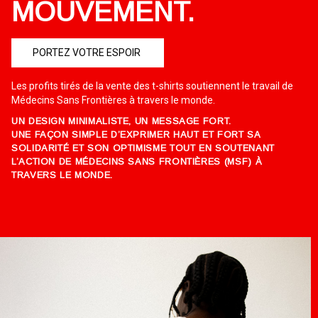
MOUVEMENT.
PORTEZ VOTRE ESPOIR
Les profits tirés de la vente des t-shirts soutiennent le travail de
Médecins Sans Frontières à travers le monde.
UN DESIGN MINIMALISTE, UN MESSAGE FORT.
UNE FAÇON SIMPLE D’EXPRIMER HAUT ET FORT SA
SOLIDARITÉ ET SON OPTIMISME TOUT EN SOUTENANT
L’ACTION DE MÉDECINS SANS FRONTIÈRES (MSF) À
TRAVERS LE MONDE.