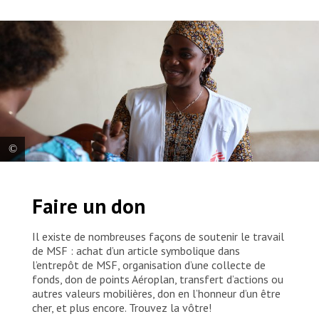
MSF’s social worker, Sandra, welcomes a patient at Notre-Dame de
Caramel Reference Health Center in Goma, North Kivu. Many people
Faire un don
living with HIV in Goma face socio-economic difficulties that prevent
them from properly following their treatment despite the free
medical care provided by MSF. Stigmatisation, social exclusion and
Il existe de nombreuses façons de soutenir le travail
poverty are all realities that can push some patients to stop taking
de MSF : achat d’un article symbolique dans
their treatment. These challenges can also be acute for survivors of
l’entrepôt de MSF, organisation d’une collecte de
sexual violence, street children and sex workers, who are often
fonds, don de points Aéroplan, transfert d’actions ou
particularly vulnerable and marginalised in DRC.
autres valeurs mobilières, don en l’honneur d’un être
cher, et plus encore. Trouvez la vôtre!