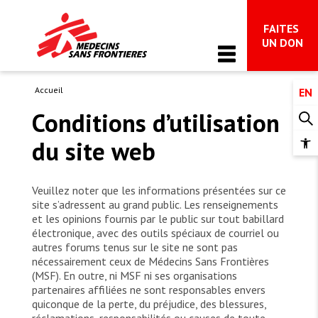
FAITES 
Main Navigation
UN DON
Accueil
EN
QUI SOMMES-NOUS
Conditions d’utilisation
À propos de MSF
du site web
NOS ACTIVITÉS
Op
MSF Canada
too
Ce que nous faisons
Mouvement international de MSF
ACTUALITÉS ET TÉMOIGNAGES
Veuillez noter que les informations présentées sur ce
Plaidoyer
site s’adressent au grand public. Les renseignements
Avoir un impact et rendre des comptes
et les opinions fournis par le public sur tout babillard
Actualités
Dossiers thématiques
DONNER
électronique, avec des outils spéciaux de courriel ou
Nourrir l’espoir
Dépêches
autres forums tenus sur le site ne sont pas
Des réponses à vos questions sur notre 
nécessairement ceux de Médecins Sans Frontières
Faire un don
travail à Gaza
Restez au fait
(MSF). En outre, ni MSF ni ses organisations
S’IMPLIQUER
partenaires affiliées ne sont responsables envers
Soutien aux donateurs et donatrices et FAQ
quiconque de la perte, du préjudice, des blessures,
Impliquez-vous
Faites un don dans votre testament