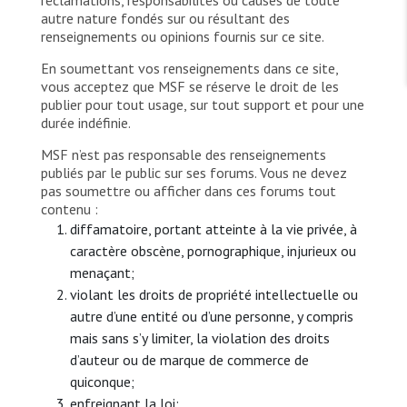
réclamations, responsabilités ou causes de toute
TRAVAILLER AVEC NOUS
autre nature fondés sur ou résultant des
Les Amis de MSF
Dons des fondations
renseignements ou opinions fournis sur ce site.
Travailler avec MSF
Devenez bénévoles au Canada
Les États négligent leur obligation de protéger les
Partenariat d’entreprise
En soumettant vos renseignements dans ce site,
personnes civiles et les services de santé en temps
Travailler à l’étranger
vous acceptez que MSF se réserve le droit de les
de guerre
Urgence Ebola
publier pour tout usage, sur tout support et pour une
Séismes au Venezuela : conséquences et intervention
Travailler au Canada
de MSF
durée indéfinie.
MSF n’est pas responsable des renseignements
publiés par le public sur ses forums. Vous ne devez
pas soumettre ou afficher dans ces forums tout
contenu :
diffamatoire, portant atteinte à la vie privée, à
MSF l'entrepôt. Un cadeau qui en dit long.
caractère obscène, pornographique, injurieux ou
menaçant;
Nous recrutons : Logisticien ou logisticienne
technique
violant les droits de propriété intellectuelle ou
autre d’une entité ou d’une personne, y compris
mais sans s’y limiter, la violation des droits
d’auteur ou de marque de commerce de
quiconque;
enfreignant la loi;