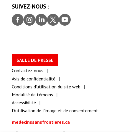
SUIVEZ-NOUS :
Faceb
Insta
Linke
Twitt
youtu
ook
gram
dIn
er
be
SALLE DE PRESSE
Contactez-nous
Avis de confidentialité
Conditions d’utilisation du site web
Modalité de témoins
Accessibilité
D’utilisation de l’image et de consentement
medecinssansfrontieres.ca