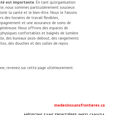
nté est importante
. En tant qu’organisation
le, nous sommes particulièrement soucieux
enir la santé et le bien-être. Nous le faisons
rs des horaires de travail flexibles,
mpagnement et une assurance de soins de
généreuse. Nous offrons des espaces de
l physiques confortables et baignés de lumière
lle, des bureaux assis-debout, des rangements
élos, des douches et des salles de repos.
ne, revenez sur cette page ultérieurement.
medecinssansfrontieres.ca
MÉDECINS SANS FRONTIÈRES (MSF) CANADA