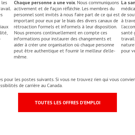
 les
Chaque personne a une voix
. Nous communiquons
La sa
avail.
activement et de façon réfléchie. Les membres du
médica
es
personnel sont invités à nous faire part de ce qui est
de sout
important pour eux par le biais des divers canaux de
à trave
ciaux
rétroaction formels et informels à leur disposition.
l’acco
lité,
Nous prenons continuellement en compte ces
santé 
-
informations pour instaurer des changements et
travai
aider à créer une organisation où chaque personne
nature
peut être authentique et fournir le meilleur d’elle-
pour v
même.
pour les postes suivants. Si vous ne trouvez rien qui vous convien
ibilités de carrière au Canada.
TOUTES LES OFFRES D’EMPLOI