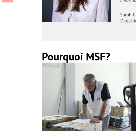
contrib
Sarah 
Directr
Pourquoi MSF?