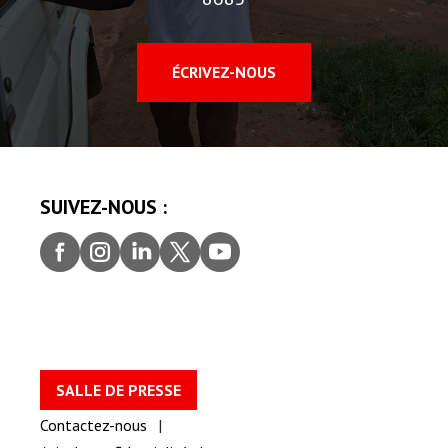
ÉCRIVEZ-NOUS
SUIVEZ-NOUS :
Faceb
Insta
Linke
Twitt
youtu
ook
gram
dIn
er
be
SALLE DE PRESSE
Contactez-nous