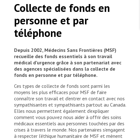
TRAVAILLER AVEC NOUS
et Maria-Aure, coordonnatrice de terrain, discutent
Collecte de fonds en
Les Amis de MSF
de l'organisation du camp où elles travaillent, au
Dons des fondations
Pakistan. Les équipes d'urgence de MSF ont prêté
Travailler avec MSF
personne et par
Devenez bénévoles au Canada
Les États négligent leur obligation de protéger les
assistance aux personnes arrivant de divers
Partenariat d’entreprise
personnes civiles et les services de santé en temps
Travailler à l’étranger
districts du Sindh et du Baloutchistan touchés par
téléphone
de guerre
les inondations. Le personnel de MSF a fourni à
Urgence Ebola
Séismes au Venezuela : conséquences et intervention
Travailler au Canada
cette population plus de 650 tentes, 141 douches
de MSF
et latrines, 640 000 litres d'eau potable, 600 colis
Depuis 2002, Médecins Sans Frontières (MSF)
de secours comprenant des moustiquaires, des
recueille des fonds essentiels à son travail
trousses pour l’hiver et des trousses de cuisine,
médical d’urgence grâce à son partenariat avec
ainsi qu'un soutien en santé mentale.
des agences spécialisées dans la collecte de
fonds en personne et par téléphone.
MSF l'entrepôt. Un cadeau qui en dit long.
Ces types de collecte de fonds sont parmi les
moyens les plus efficaces pour MSF de faire
Nous recrutons : Logisticien ou logisticienne
connaître son travail et d’entrer en contact avec nos
technique
sympathisantes et sympathisants partout au Canada.
Elles nous permettent également d’expliquer
comment vous pouvez nous aider à offrir des soins
médicaux essentiels aux personnes touchées par des
crises à travers le monde. Nos partenaires s’engagent
à respecter l’éthique humanitaire de MSF et mènent