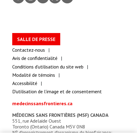
ook
gram
dIn
er
be
SALLE DE PRESSE
Contactez-nous
Avis de confidentialité
Conditions d’utilisation du site web
Modalité de témoins
Accessibilité
D’utilisation de l’image et de consentement
medecinssansfrontieres.ca
MÉDECINS SANS FRONTIÈRES (MSF) CANADA
551, rue Adelaide Ouest
Toronto (Ontario) Canada M5V 0N8
o
N
d'enregistrement d'organisme de bienfaisance: