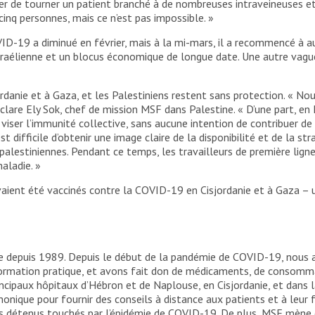
giner de tourner un patient branché à de nombreuses intraveineuses 
e cinq personnes, mais ce n’est pas impossible. »
ID-19 a diminué en février, mais à la mi-mars, il a recommencé à 
 israélienne et un blocus économique de longue date. Une autre va
danie et à Gaza, et les Palestiniens restent sans protection. « No
lare Ely Sok, chef de mission MSF dans Palestine. « D’une part, en I
ser l’immunité collective, sans aucune intention de contribuer de m
est difficile d’obtenir une image claire de la disponibilité et de la s
s palestiniennes. Pendant ce temps, les travailleurs de première li
aladie. »
aient été vaccinés contre la COVID-19 en Cisjordanie et à Gaza – un
e depuis 1989. Depuis le début de la pandémie de COVID-19, nous 
 formation pratique, et avons fait don de médicaments, de consomm
ncipaux hôpitaux d’Hébron et de Naplouse, en Cisjordanie, et dans l
onique pour fournir des conseils à distance aux patients et à leur 
des détenus touchés par l’épidémie de COVID-19. De plus, MSF mène 