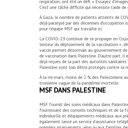
respiration, ont été un défi. « Essayez d’ima
C’est une tâche difficile qui nécessite l’aide d
À Gaza, le nombre de patients atteints de COV
déjà paralysé par des décennies d’occupation
pour l’équipe MSF qui travaille ici.
La COVID-19 continue de se propager en Cisjor
lenteur du déploiement de la vaccination », déc
vaccin permet désormais au gouvernement de vi
de vaccination dans Palestine. D’autre part, il 
déjà reçues de la part des autorités sanitaire
Palestine sont loin d’être protégés contre la m
À la mi-mars, moins de 2 % des Palestiniens av
troisième vague de la pandémie mortelle.
MSF DANS PALESTINE
MSF fournit des soins médicaux dans Palestin
fournissant des conseils techniques et de la
individuelle et d’équipements médicaux aux pri
également lancé un service d’assistance téléph
premiers intervenants, ainsi qu’aux familles 