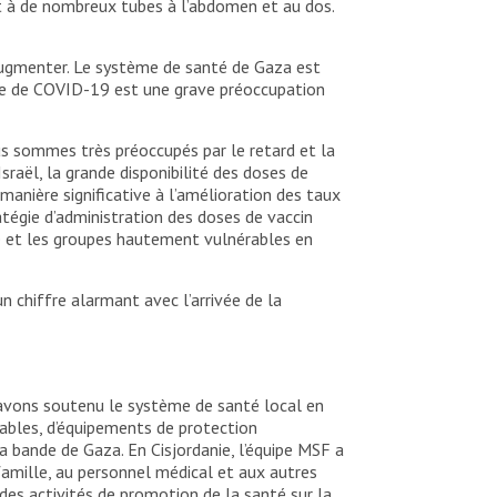
et à de nombreux tubes à l’abdomen et au dos.
augmenter. Le système de santé de Gaza est
gue de COVID-19 est une grave préoccupation
us sommes très préoccupés par le retard et la
sraël, la grande disponibilité des doses de
anière significative à l’amélioration des taux
tratégie d’administration des doses de vaccin
gne et les groupes hautement vulnérables en
 chiffre alarmant avec l’arrivée de la
avons soutenu le système de santé local en
ables, d’équipements de protection
a bande de Gaza. En Cisjordanie, l’équipe MSF a
famille, au personnel médical et aux autres
des activités de promotion de la santé sur la