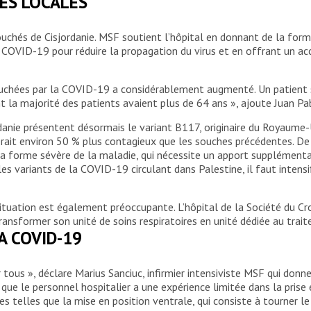
ÉS LOCALES
uchés de Cisjordanie. MSF soutient l’hôpital en donnant de la forma
a COVID-19 pour réduire la propagation du virus et en offrant un
uchées par la COVID-19 a considérablement augmenté. Un patient su
nt la majorité des patients avaient plus de 64 ans », ajoute Juan P
danie présentent désormais le variant B117, originaire du Royaume-
 serait environ 50 % plus contagieux que les souches précédentes. D
la forme sévère de la maladie, qui nécessite un apport supplémenta
les variants de la COVID-19 circulant dans Palestine, il faut intens
 situation est également préoccupante. L’hôpital de la Société du C
transformer son unité de soins respiratoires en unité dédiée au tra
A COVID-19
tous », déclare Marius Sanciuc, infirmier intensiviste MSF qui donn
t que le personnel hospitalier a une expérience limitée dans la pris
 telles que la mise en position ventrale, qui consiste à tourner le