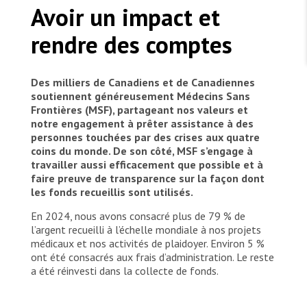
TRAVAILLER AVEC NOUS
for displaced people to counsel pregnant and
Avoir un impact et
Les Amis de MSF
lactating women. She is 66 years old and lives
Dons des fondations
there too. She is originally from Mocímboa da
Travailler avec MSF
rendre des comptes
Devenez bénévoles au Canada
Les États négligent leur obligation de protéger les
Praia, a town heavily hit by attacks due to the
Partenariat d’entreprise
personnes civiles et les services de santé en temps
Travailler à l’étranger
ongoing conflict in the northern province. She now
de guerre
works with MSF as a traditional birth attendant
Urgence Ebola
Des milliers de Canadiens et de Canadiennes
Séismes au Venezuela : conséquences et intervention
Travailler au Canada
(TBA) and assists more than 100 women in the
de MSF
soutiennent généreusement Médecins Sans
camp. Like many of them, she lived through
Frontières (MSF), partageant nos valeurs et
traumatic experiences, witnessing her husband’s
notre engagement à prêter assistance à des
and son’s murder. Now, she says she loves doing
personnes touchées par des crises aux quatre
her job since she can help women in their time of
coins du monde. De son côté, MSF s’engage à
need – “When I arrived here, this place was a
travailler aussi efficacement que possible et à
forest. Some good people helped me to get
MSF l'entrepôt. Un cadeau qui en dit long.
faire preuve de transparence sur la façon dont
settled. Now I can also help pregnant women. I
les fonds recueillis sont utilisés.
know they need my support.”
Nous recrutons : Logisticien ou logisticienne
En 2024, nous avons consacré plus de 79 % de
technique
l’argent recueilli à l’échelle mondiale à nos projets
médicaux et nos activités de plaidoyer. Environ 5 %
ont été consacrés aux frais d’administration. Le reste
a été réinvesti dans la collecte de fonds.