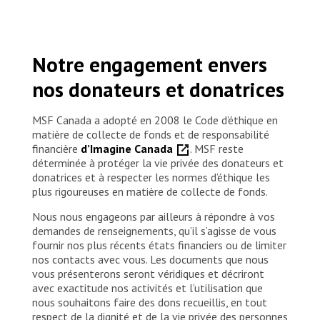
États financiers 2023
États financiers 2022
États financiers 2021
Notre engagement envers
États financiers 2020
nos donateurs et donatrices
VOIR LE DERNIER RAPPORT FINANCIER
INTERNATIONAL
MSF Canada a adopté en 2008 le Code d’éthique en
matière de collecte de fonds et de responsabilité
financière
d’Imagine Canada
. MSF reste
déterminée à protéger la vie privée des donateurs et
donatrices et à respecter les normes d’éthique les
plus rigoureuses en matière de collecte de fonds.
Nous nous engageons par ailleurs à répondre à vos
demandes de renseignements, qu’il s’agisse de vous
fournir nos plus récents états financiers ou de limiter
nos contacts avec vous. Les documents que nous
vous présenterons seront véridiques et décriront
avec exactitude nos activités et l’utilisation que
nous souhaitons faire des dons recueillis, en tout
respect de la dignité et de la vie privée des personnes