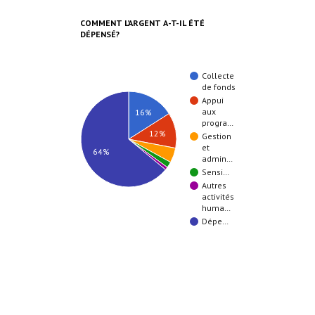
COMMENT L’ARGENT A-T-IL ÉTÉ
DÉPENSÉ?
Collecte
de fonds
Appui
aux
16%
progra…
12%
Gestion
et
64%
admin…
Sensi…
Autres
activités
huma…
Dépe…