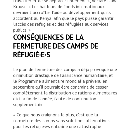
travailler et de se déplacer librement », déclare Dana
parce qu’ils reçoivent des services comme
Krause. « Les bailleurs de fonds internationaux
une éducation et des soins médicaux, qui
devraient accroître l’aide au développement qu’ils
sont gratuits. »
accordent au Kenya, afin que le pays puisse garantir
l’accès des réfugiés et des réfugiées aux services
Chali Flani Productions for MSF
publics. »
CONSÉQUENCES DE LA
FERMETURE DES CAMPS DE
RÉFUGIÉ·E·S
Le plan de fermeture des camps a déjà provoqué une
diminution drastique de l’assistance humanitaire, et
le Programme alimentaire mondial a prévenu en
septembre qu’il pourrait être contraint de cesser
complètement la distribution de rations alimentaires
d’ici la fin de l’année, faute de contribution
supplémentaire.
« Ce que nous craignons le plus, c’est que la
fermeture des camps sans solutions alternatives
pour les réfugié·e·s entraîne une catastrophe