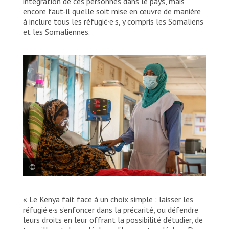
intégration de ces personnes dans le pays, mais
encore faut-il qu’elle soit mise en œuvre de manière
à inclure tous les réfugié·e·s, y compris les Somaliens
et les Somaliennes.
Nimo Abdi Bare, sage-femme travaillant
« Le Kenya fait face à un choix simple : laisser les
avec MSF : « Les réfugié·e·s font face à de
réfugié·e·s s’enfoncer dans la précarité, ou défendre
nombreux défis. D’après ce qu’ils nous
leurs droits en leur offrant la possibilité d’étudier, de
disent, ils et elles sont au moins à l’aise ici