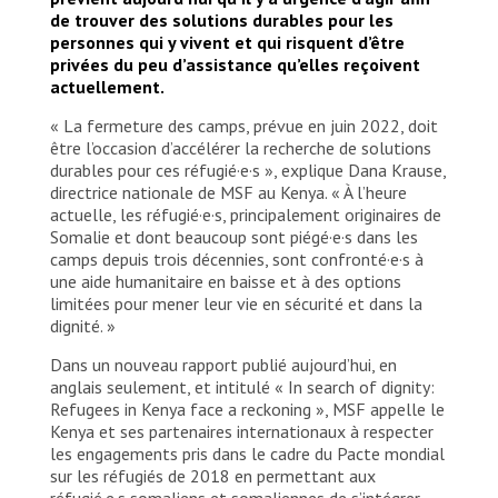
the food ration has decreased, how are we going
de trouver des solutions durables pour les
to feed all our children? This is very small for
personnes qui y vivent et qui risquent d’être
families. And because the remuneration is small,
privées du peu d’assistance qu’elles reçoivent
we cannot afford to buy goods. Somalia is our
actuellement.
country. We don’t hate it but circumstances have
forced us here and this insecurity is ongoing. Where
« La fermeture des camps, prévue en juin 2022, doit
can we get medication? My family and I have been
être l’occasion d’accélérer la recherche de solutions
here for a while. We know Dadaab. Where and how
durables pour ces réfugié·e·s », explique Dana Krause,
would we start in Somalia? There should be
directrice nationale de MSF au Kenya. « À l’heure
sufficient water, food and remuneration for when
actuelle, les réfugié·e·s, principalement originaires de
we are employed. We have the same rights as
Somalie et dont beaucoup sont piégé·e·s dans les
everyone else and I want to see solutions that
camps depuis trois décennies, sont confronté·e·s à
enables us to have specialist medics to manage
une aide humanitaire en baisse et à des options
our diseases.”
limitées pour mener leur vie en sécurité et dans la
dignité. »
© Chali Flani Productions for MSF
Dans un nouveau rapport publié aujourd’hui, en
anglais seulement, et intitulé « In search of dignity:
Refugees in Kenya face a reckoning », MSF appelle le
Kenya et ses partenaires internationaux à respecter
les engagements pris dans le cadre du Pacte mondial
sur les réfugiés de 2018 en permettant aux
réfugié·e·s somaliens et somaliennes de s’intégrer