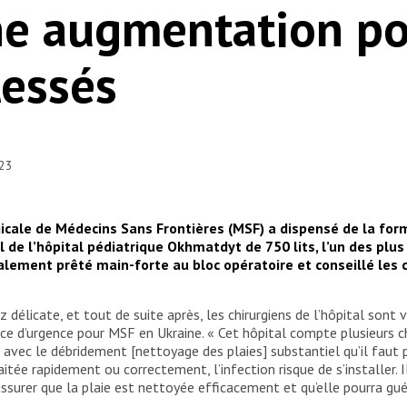
ne augmentation po
essés
023
icale de Médecins Sans Frontières (MSF) a dispensé de la form
 de l’hôpital pédiatrique Okhmatdyt de 750 lits, l’un des plus
alement prêté main-forte au bloc opératoire et conseillé les c
z délicate, et tout de suite après, les chirurgiens de l’hôpital sont
ce d’urgence pour MSF en Ukraine. « Cet hôpital compte plusieurs chi
 avec le débridement [nettoyage des plaies] substantiel qu’il faut p
raitée rapidement ou correctement, l’infection risque de s’installer. 
surer que la plaie est nettoyée efficacement et qu’elle pourra guér