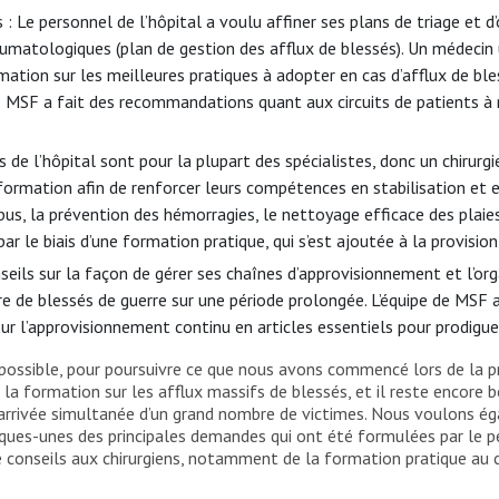
Le personnel de l’hôpital a voulu affiner ses plans de triage et d’
raumatologiques (plan de gestion des afflux de blessés). Un médeci
rmation sur les meilleures pratiques à adopter en cas d’afflux de 
 de MSF a fait des recommandations quant aux circuits de patients à
s de l’hôpital sont pour la plupart des spécialistes, donc un chirur
 formation afin de renforcer leurs compétences en stabilisation et
bus, la prévention des hémorragies, le nettoyage efficace des plaie
par le biais d’une formation pratique, qui s’est ajoutée à la provisio
seils sur la façon de gérer ses chaînes d’approvisionnement et l’org
 de blessés de guerre sur une période prolongée. L’équipe de MSF a
ur l’approvisionnement continu en articles essentiels pour prodigu
i possible, pour poursuivre ce que nous avons commencé lors de la pr
 formation sur les afflux massifs de blessés, et il reste encore bea
d’arrivée simultanée d’un grand nombre de victimes. Nous voulons é
ques-unes des principales demandes qui ont été formulées par le pe
conseils aux chirurgiens, notamment de la formation pratique au c