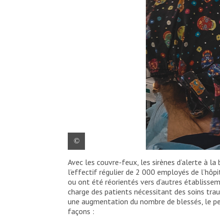
Avec les couvre-feux, les sirènes d’alerte à la
Martial Ledecq, chirurgien vasculaire 
l’effectif régulier de 2 000 employés de l’hôp
Okhmatdyt
ou ont été réorientés vers d’autres établisse
charge des patients nécessitant des soins trau
une augmentation du nombre de blessés, le per
façons :