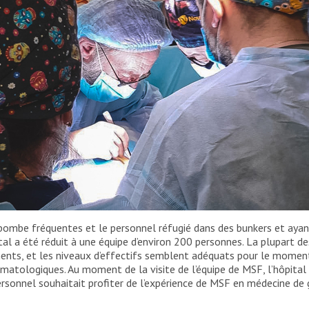
 bombe fréquentes et le personnel réfugié dans des bunkers et ayant 
à MSF, travaillant au bloc opératoire de l’hôpital
ital a été réduit à une équipe d’environ 200 personnes. La plupart d
 à Kyiv. 14 mars 2022
ments, et les niveaux d’effectifs semblent adéquats pour le moment 
matologiques. Au moment de la visite de l’équipe de MSF, l’hôpital 
MSF
sonnel souhaitait profiter de l’expérience de MSF en médecine de gu