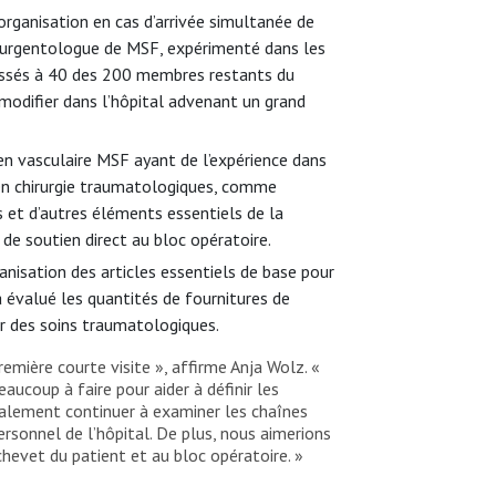
organisation en cas d’arrivée simultanée de
n urgentologue de MSF, expérimenté dans les
blessés à 40 des 200 membres restants du
 modifier dans l’hôpital advenant un grand
gien vasculaire MSF ayant de l’expérience dans
 en chirurgie traumatologiques, comme
s et d’autres éléments essentiels de la
n de soutien direct au bloc opératoire.
anisation des articles essentiels de base pour
 évalué les quantités de fournitures de
er des soins traumatologiques.
emière courte visite », affirme Anja Wolz. «
ucoup à faire pour aider à définir les
galement continuer à examiner les chaînes
rsonnel de l’hôpital. De plus, nous aimerions
hevet du patient et au bloc opératoire. »