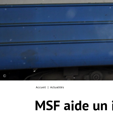
Accueil
|
Actualités
des adieux pour combien de temps
© Jean-Pierre Amigo
MSF aide un 