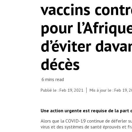
vaccins contr
Australia, Canada, Brazil, and other countries
which opposed a temporary patent waiver on
COVID-19 vaccines which was proposed to the
pour l’Afriqu
World Trade Organization by South Africa and
India. Picketers stood outside embassies and
handed over letters calling on these countries to
support the TRIPS Waiver to allow for more drug
d’éviter dava
manufacturers to have access to vaccine designs.
© Tadeu Andre/MSF
décès
Publié le : Feb 19, 2021
Mis à jour le : Feb 19, 
Une action urgente est requise de la part 
Alors que la COVID-19 continue de déferler sur
virus et des systèmes de santé éprouvés et frag