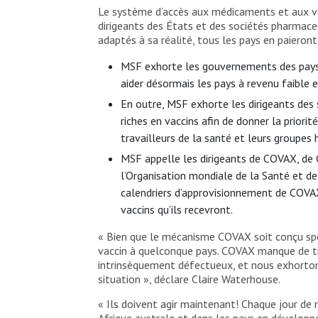
Le système d’accès aux médicaments et aux va
dirigeants des États et des sociétés pharmace
adaptés à sa réalité, tous les pays en paieront 
MSF exhorte les gouvernements des pays r
aider désormais les pays à revenu faible 
En outre, MSF exhorte les dirigeants des 
riches en vaccins afin de donner la priori
travailleurs de la santé et leurs groupes
MSF appelle les dirigeants de COVAX, de G
l’Organisation mondiale de la Santé et d
calendriers d’approvisionnement de COVAX, 
vaccins qu’ils recevront.
« Bien que le mécanisme COVAX soit conçu spéc
vaccin à quelconque pays. COVAX manque de tra
intrinsèquement défectueux, et nous exhortons
situation », déclare Claire Waterhouse.
« Ils doivent agir maintenant! Chaque jour de 
Afrique australe et dans les pays en développ