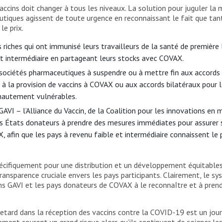
ccins doit changer à tous les niveaux. La solution pour juguler l
utiques agissent de toute urgence en reconnaissant le fait que tan
le prix.
iches qui ont immunisé leurs travailleurs de la santé de première
et intermédiaire en partageant leurs stocks avec COVAX.
sociétés pharmaceutiques à suspendre ou à mettre fin aux accords b
té à la provision de vaccins à COVAX ou aux accords bilatéraux pour l
 hautement vulnérables.
AVI – l’Alliance du Vaccin, de la Coalition pour les innovations en 
es États donateurs à prendre des mesures immédiates pour assurer s
afin que les pays à revenu faible et intermédiaire connaissent le pr
ifiquement pour une distribution et un développement équitables de
nsparence cruciale envers les pays participants. Clairement, le sy
 GAVI et les pays donateurs de COVAX à le reconnaître et à prendre
retard dans la réception des vaccins contre la COVID-19 est un jour 
ement courent un grand risque alors qu’ils continuent de soigner le