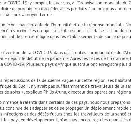
e la COVID-19, y compris les vaccins, à l’Organisation mondiale du
iaire de produire ou d’accéder à ces produits à un prix plus abordab
nce des prix à moyen terme.
t un échec inacceptable de l’humanité et de la réponse mondiale. N
cé à vacciner les groupes à faible risque, car cela se fait au dét
ical de première ligne dans les établissements de santé déjà au p
 prévention de la COVID-19 dans différentes communautés de l’Afri
– depuis le début de la pandémie. Après les fêtes de fin d’année, 
la COVID-19. Plusieurs pays d’Afrique australe ont enregistré plu
 répercussions de la deuxième vague sur cette région, ses habitan
 Afrique du Sud, il n’y avait pas suffisamment de travailleurs de la 
de soins », explique Philip Aruna, directeur des opérations région
ommence à ralentir dans certains de ces pays, nous nous préparons m
us continue de s’adapter et de se propager. Un déploiement rapide 
des infections et des décès futurs chez les travailleurs de la santé 
ait les pays en développement, n’ont pas encore reçu les quantités d