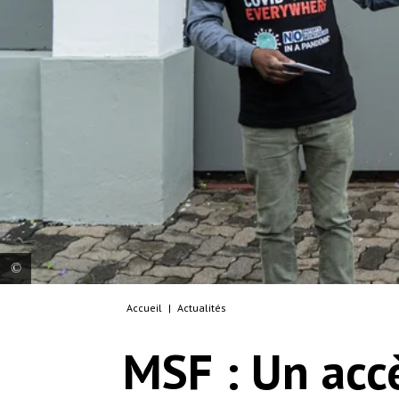
Accueil
|
Actualités
A Australian embassy staff member talks to civil
society protestors as they hand over a
MSF : Un acc
memorandum to the embassy. Members of
various civil societies gathered outside the
embassies of the United States, United Kingdom,