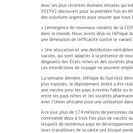
Avec les plus récentes données initiales qui i
501Y.V2 découvert pour la première fois en Af
des solutions urgentes pour assurer que tous l
« L’émergence de nouveaux variants de la COV
dans le monde. Nous avons déjà vu l’Afrique du 
une diminution de l’efficacité contre le varian
« Une allocation et une distribution véritabl
vaccins, qui sont adaptés à la présence de no
dirigeants des États riches et des sociétés p
Les interdictions de voyager ne peuvent empêche
La semaine dernière, l’Afrique du Sud s’est dém
plus exposés; le déploiement limité a été réal
aux vaccins pour les pays à revenu faible ou i
entre les pays riches et les sociétés pharmaceu
avec l’Union africaine pour une utilisation dan
À ce jour, plus de 174 millions de personnes 
commandé deux à trois fois plus de vaccins qu
lesquels de nombreux pays en développement 
leurs travailleurs de la santé ont bloqué pend