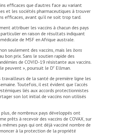
ins efficaces que d’autres face au variant
hes et les sociétés pharmaceutiques à trouver
efficaces, avant qu’il ne soit trop tard.
ent attribuer les vaccins à chacun des pays
particulier en raison de résultats indiquant
 médicale de MSF en Afrique australe.
r non seulement des vaccins, mais les
bons
 bon prix. Sans le soutien rapide des
pandémies de COVID-19 résistante aux vaccins.
r
 le peuvent », poursuit le D
Ellman.
 travailleurs de la santé de première ligne les
emaine. Toutefois, il est évident que l’accès
systémiques liés aux accords protectionnistes
ager son lot initial de vaccins non utilisés
De plus, de nombreux pays développés ont
me prêts à recevoir des vaccins de COVAX, sur
s mêmes pays qui ont déjà vacciné nombre de
enoncer à la protection de la propriété