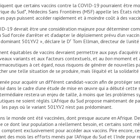
ndiquent que certains vaccins contre la COVID-19 pourraient être mo
rique du Sud*, Médecins Sans Frontières (MSF) appelle les États ric
es pays puissent accéder rapidement et à moindre coût à des vaccins 
ID-19 devrait être une considération majeure pour déterminer comm
Sud forcée d’arrêter et d’adapter le déploiement prévu d’un vaccin 
r
t dominant 501Y.V2 », déclare le D
Tom Ellman, directeur de l’unité
ement équitables de vaccins devraient permettre aux pays d’acquéri
uveaux variants et aux facteurs contextuels, et au
bon
moment et au
harmaceutiques à cet égard, nous risquons de générer de nouvelles 
r une telle situation de se produire, mais l’équité et la solidarité
enée pour acquérir un différent candidat-vaccin afin de protéger ses
isé dans le cadre d’une étude de mise en œuvre qui a débuté cette s
ntermédiaire restera un enjeu de taille, à moins que les problèmes 
tiques ne soient réglés. L’Afrique du Sud propose maintenant de part
s les pays où le variant 501Y.V2 n’est pas prédominant.
dans le monde ont été vaccinées, dont presque aucune en Afrique. 
e ce dont leur population a réellement besoin, et certains sont mê
comptent exclusivement pour accéder aux vaccins. Pire encore, ce
ant des mois les efforts menés par l’Afrique du Sud et l’Inde pour r