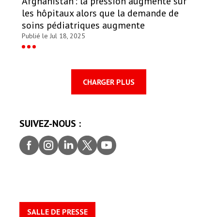
Afghanistan : la pression augmente sur
les hôpitaux alors que la demande de
soins pédiatriques augmente
Publié le Jul 18, 2025
CHARGER PLUS
SUIVEZ-NOUS :
Faceb
Insta
Linke
Twitt
youtu
ook
gram
dIn
er
be
SALLE DE PRESSE