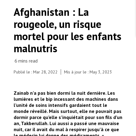
TRAVAILLER AVEC NOUS
Les Amis de MSF
Afghanistan : La
Dons des fondations
Travailler avec MSF
Devenez bénévoles au Canada
rougeole, un risque
Les États négligent leur obligation de protéger les
Partenariat d’entreprise
personnes civiles et les services de santé en temps
Travailler à l’étranger
de guerre
mortel pour les enfants
Urgence Ebola
Séismes au Venezuela : conséquences et intervention
Travailler au Canada
de MSF
malnutris
Publié le : Mar 28, 2022
Mis à jour le : May 3, 2023
MSF l'entrepôt. Un cadeau qui en dit long.
Saed Bibi is giving a glass of milk to her son
Zainab n’a pas bien dormi la nuit dernière. Les
Saddiqulah, 10, in the paediatric department of
Nous recrutons : Logisticien ou logisticienne
technique
lumières et le bip incessant des machines dans
the MSF supported Boost hospital in Lashkar Gah,
l’unité de soins intensifs gardaient tout le
Helmand province. Saddiqulah has measles which
monde réveillé. Mais surtout, elle ne pouvait pas
has led him to develop pneumonia and severe
dormir parce qu’elle s’inquiétait pour son fils d’un
sepsis.
an, Takberullah. Lui aussi a passé une mauvaise
© Tom Casey/MSF
nuit, car il avait du mal à respirer jusqu’à ce que
le médecin lui donne des médicaments. «