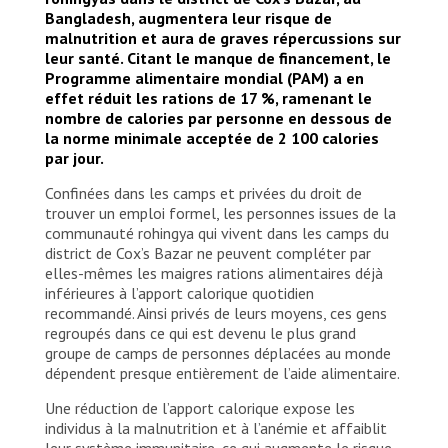
© Elizabeth Costa/MSF
Bangladesh, augmentera leur risque de
malnutrition et aura de graves répercussions sur
leur santé. Citant le manque de financement, le
Programme alimentaire mondial (PAM) a en
effet réduit les rations de 17 %, ramenant le
nombre de calories par personne en dessous de
la norme minimale acceptée de 2 100 calories
par jour.
Confinées dans les camps et privées du droit de
trouver un emploi formel, les personnes issues de la
communauté rohingya qui vivent dans les camps du
district de Cox’s Bazar ne peuvent compléter par
elles-mêmes les maigres rations alimentaires déjà
inférieures à l’apport calorique quotidien
recommandé. Ainsi privés de leurs moyens, ces gens
regroupés dans ce qui est devenu le plus grand
groupe de camps de personnes déplacées au monde
dépendent presque entièrement de l’aide alimentaire.
Une réduction de l’apport calorique expose les
individus à la malnutrition et à l’anémie et affaiblit
leur système immunitaire, ce qui augmente le risque