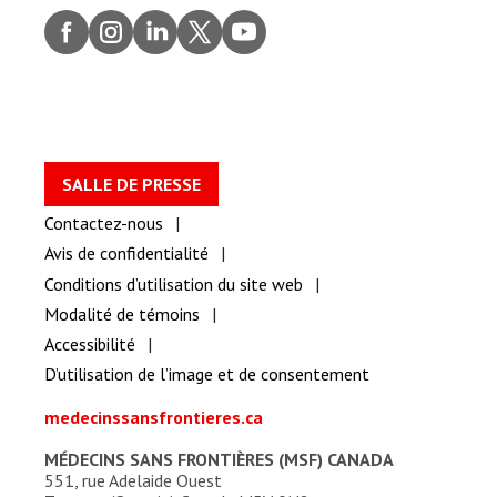
Faceb
Insta
Linke
Twitt
youtu
ook
gram
dIn
er
be
SALLE DE PRESSE
Contactez-nous
Avis de confidentialité
Conditions d’utilisation du site web
Modalité de témoins
Accessibilité
D’utilisation de l’image et de consentement
medecinssansfrontieres.ca
MÉDECINS SANS FRONTIÈRES (MSF) CANADA
551, rue Adelaide Ouest