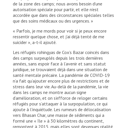
de la zone des camps; nous avons besoin d’une
autorisation spéciale pour partir, et elle n’est
accordée que dans des circonstances spéciales telles
que des soins médicaux ou des urgences. »
« Parfois, je me mords pour voir si je peux encore
ressentir quelque chose, et j’ai déjà tenté de me
suicider », a-t-il ajouté.
Les réfugiés rohingyas de Cox’s Bazar coincés dans
des camps surpeuplés depuis les trois dernières
années, sans espoir face à l’avenir et sans statut
juridique, se trouvaient déjà dans une situation de
santé mentale précaire. La pandémie de COVID-19
n’a fait qu’ajouter encore plus de restrictions et de
stress dans leur vie. Au-delà de la pandémie, la vie
dans les camps ne montre aucun signe
d’amélioration, et on s’efforce de reloger certains
réfugiés pour s’attaquer à la surpopulation, ce qui
ajoute à l’inquiétude. Les rumeurs de délocalisation
vers Bhasan Char, une masse de sédiments qui a
formé une « île » à 30 kilomètres du continent,
remontent à 2015, mais elles sont devenues réalité