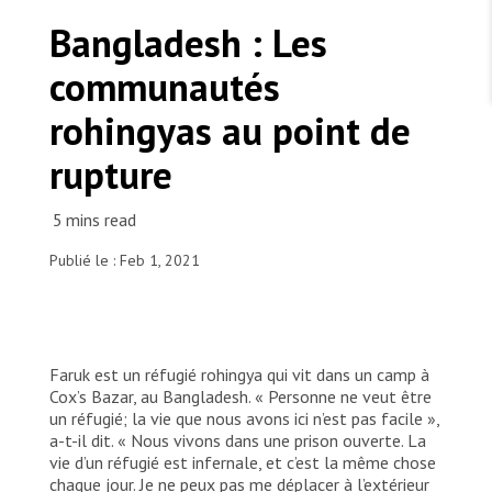
TRAVAILLER AVEC NOUS
Les Amis de MSF
Bangladesh : Les
Dons des fondations
Travailler avec MSF
Devenez bénévoles au Canada
communautés
Les États négligent leur obligation de protéger les
Partenariat d’entreprise
personnes civiles et les services de santé en temps
Travailler à l’étranger
de guerre
rohingyas au point de
Urgence Ebola
Séismes au Venezuela : conséquences et intervention
Travailler au Canada
de MSF
rupture
Publié le : Feb 1, 2021
MSF l'entrepôt. Un cadeau qui en dit long.
Laiju*, a Rohingya volunteer in MSF’s Kutupalong
hospital talking to MSF Humanitarian Affairs
Nous recrutons : Logisticien ou logisticienne
technique
Officer. Name has been changed.
Faruk est un réfugié rohingya qui vit dans un camp à
Cox’s Bazar, au Bangladesh. « Personne ne veut être
© MSF/Farah Tanjee
un réfugié; la vie que nous avons ici n’est pas facile »,
a-t-il dit. « Nous vivons dans une prison ouverte. La
vie d’un réfugié est infernale, et c’est la même chose
chaque jour. Je ne peux pas me déplacer à l’extérieur