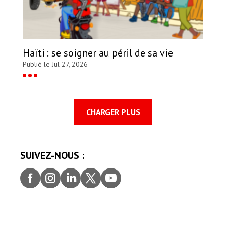
Haïti : se soigner au péril de sa vie
Publié le Jul 27, 2026
CHARGER PLUS
SUIVEZ-NOUS :
Faceb
Insta
Linke
Twitt
youtu
ook
gram
dIn
er
be