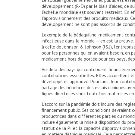
développement (R-D) par le biais d’aides, de su
l’échelle mondiale est souvent restreint. En ef
l’approvisionnement des produits médicaux. Cet
développement ne sont pas assortis de conditi
L’exemple de la bédaquiline, médicament contr
infectieuse dans le monde — en est la preuve. 
à celle de Johnson & Johnson (J&J), l’entrepri
pour les personnes qui en avaient besoin, en pa
médicament hors de portée pour ces pays, de
Au-delà des pays qui contribuent financièrem
contributions essentielles. Elles accueillent e
développé et approuvé. Pourtant, leur contribut
partage des bénéfices des essais cliniques av
lignes directrices sont toutefois mal mises e
L’accord sur la pandémie doit inclure des règl
financement public. Ces conditions devraient co
productrices dans différentes parties du monde
inclure également la mise à disposition du prod
statut de la PI et la capacité d’approvisionne
en matière d’éthique médicale. Cela permettrait