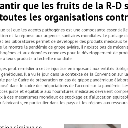
antir que les fruits de la R-D
outes les organisations contr
que tel que les agents pathogènes est une composante essentielle 
aration et la réponse aux urgences sanitaires mondiales. Le partag
 et les laboratoires permet de développer des produits médicaux tel
l’a montré la pandémie de grippe aviaire, il n’existe pas de mécan
thogènes et aux données connexes pour le développement de produ
 à leurs produits à l’échelle mondiale.
ages peut remédier à cette injustice en imposant aux entités l’obli
s génétiques. Il a vu le jour dans le contexte de la Convention sur l
le par le Cadre de préparation en cas de grippe pandémique élabor
posé dans le cadre des négociations de l’accord sur la pandémie. L
cès juste et équitable aux fournitures médicales devraient compren
 à des mécanismes mondiaux de stockage et d’allocation équitable.
 fabricants, en particulier dans les pays et les régions aux ressourc
ation diminue de