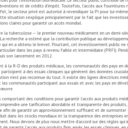
bventions et de crédits d’impôt. Toutefois, l’accès aux fournitures 
fet, le secteur privé est autorisé à revendiquer la PI pour lui-même
te situation s’explique principalement par le fait que les investiss
ons claires pour garantir un accès mondial.
e la tuberculose — le premier nouveau médicament en un demi-siècl
La recherche a estimé que la contribution publique au développemen
se qui en a obtenu le brevet. Pourtant, cet investissement public ne
rticulier dans les pays à revenu faible et intermédiaire (PRFI). Pend
puis son lancement en 2012.
ent à la R-D des produits médicaux, les communautés des pays en
t participent à des essais cliniques qui génèrent des données crucia
ion n’est pas reconnue du tout. Il existe des lignes directrices méd
ec les communautés participant aux essais et avec les pays en dév
n œuvre.
es comportant des conditions pour garantir l’accès aux produits mé
mprendre une tarification abordable et transparente des produits, ai
 afin de garantir un approvisionnement suffisant et de surmonter l
uit dans les stocks mondiaux et la transparence des entreprises en c
ment. Nous devons de plus nous mettre d’accord sur des règles qui in
 de garantir l’accès aux produits finis après les essais cliniques, 