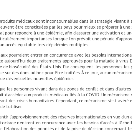
produits médicaux sont incontournables dans la stratégie visant à 
peuvent être constituées par les pays pour mieux se préparer à une s
al pour répondre à une épidémie, afin d’assurer une activation et un
rticulièrement importantes lorsque l’on prévoit une pénurie d’approv
 un accès équitable lors d’épidémies multiples.
aux pourraient entrer en concurrence avec les besoins internationa
te aujourd’hui deux traitements approuvés pour la maladie à virus E
le de biosécurité des États-Unis. Par conséquent, les personnes les
sur des dons ad hoc pour être traitées. À ce jour, aucun mécanism
vue d’éventuelles nouvelles épidémies.
 les personnes vivant dans des zones de conflit et dans d’autres 
sait d’accéder aux produits médicaux liés à la COVID. Un mécanisme
vant des crises humanitaires. Cependant, ce mécanisme s’est avéré
 l’utiliser.
arantir l’approvisionnement des réserves internationales en vue d’un a
tockage n’entrent en concurrence avec les besoins d’accès à l’échel
 l’élaboration des priorités et de la prise de décision concernant l