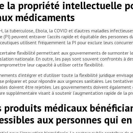
de la propriété intellectuelle p
s aux médicaments
IH, la tuberculose, Ebola, la COVID et d’autres maladies infectieu
e (PI) peuvent entraver l’accès rapide et équitable des personnes d
eutiques utilisent fréquemment la PI pour exclure leurs concurrent
 certaine flexibilité permettant aux gouvernements de surmonter le
gislation nationale. En outre, les pays sont souvent confrontés à des
romettre leur capacité à utiliser cette flexibilité.
ements d’intégrer et d’utiliser toute la flexibilité juridique envisag
se préparer et pour répondre aux urgences sanitaires. Les tentatives
ales doivent être rejetées. Les gouvernements doivent également c
sure supplémentaire visant à soutenir l’augmentation rapide de la 
les produits médicaux bénéficia
essibles aux personnes qui en
iel pour l’innovation biomédicale. Le secteur public contribue de m