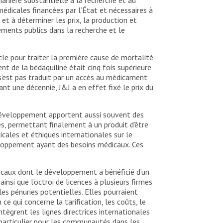
médicales financées par l’État et nécessaires à
 et à déterminer les prix, la production et
ements publics dans la recherche et le
e pour traiter la première cause de mortalité
t de la bédaquiline était cinq fois supérieure
 s’est pas traduit par un accès au médicament
ant une décennie, J&J a en effet fixé le prix du
 développement apportent aussi souvent des
les, permettant finalement à un produit d’être
icales et éthiques internationales sur le
eloppement ayant des besoins médicaux. Ces
dicaux dont le développement a bénéficié d’un
nsi que l’octroi de licences à plusieurs firmes
es pénuries potentielles. Elles pourraient
e qui concerne la tarification, les coûts, le
tègrent les lignes directrices internationales
en particulier pour les communautés dans les