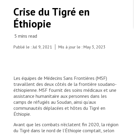
TRAVAILLER AVEC NOUS
Les Amis de MSF
Crise du Tigré en
Dons des fondations
Travailler avec MSF
Devenez bénévoles au Canada
Éthiopie
Les États négligent leur obligation de protéger les
Partenariat d’entreprise
personnes civiles et les services de santé en temps
Travailler à l’étranger
de guerre
Urgence Ebola
Séismes au Venezuela : conséquences et intervention
Travailler au Canada
de MSF
Publié le : Jul 9, 2021
Mis à jour le : May 3, 2023
MSF l'entrepôt. Un cadeau qui en dit long.
Les équipes de Médecins Sans Frontières (MSF)
travaillent des deux côtés de la frontière soudano-
The Hamadayet border crossing, where refugees
éthiopienne. MSF fournit des soins médicaux et une
from Ethiopia cross the river into Sudan. New
Nous recrutons : Logisticien ou logisticienne
assistance humanitaire aux personnes dans les
technique
arrivals take whatever belongings they can carry
camps de réfugiés au Soudan, ainsi qu’aux
with them, some have their livestock’s and others
communautés déplacées et hôtes du Tigré en
left with nothing.
Éthiopie.
© Jason Rizzo/MSF
Avant que les combats n’éclatent fin 2020, la région
du Tigré dans le nord de l’Éthiopie comptait, selon