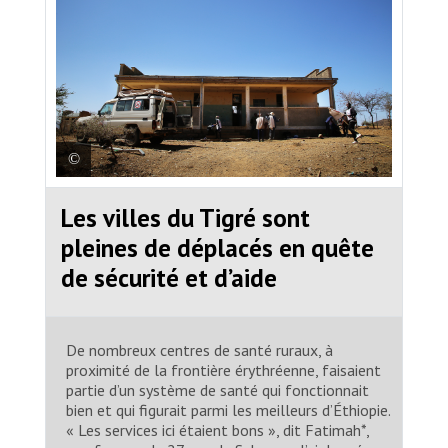
Les villes du Tigré sont
Une équipe mobile de MSF se
prépare à opérer une clinique mobile
pleines de déplacés en quête
dans le village d’Adiftaw, dans la
de sécurité et d’aide
région du Tigré dans le nord de
l’Éthiopie, près de la frontière avec
l’Érythrée.
Igor G. Barbero / MSF/MSF
De nombreux centres de santé ruraux, à
proximité de la frontière érythréenne, faisaient
partie d’un système de santé qui fonctionnait
bien et qui figurait parmi les meilleurs d’Éthiopie.
« Les services ici étaient bons », dit Fatimah*,