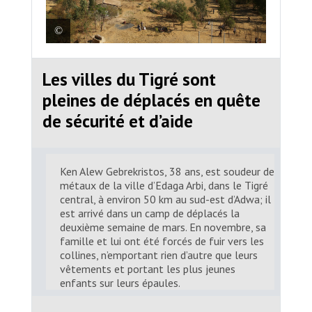
La ville d’Adwa, dans le Tigré
Les villes du Tigré sont
central, au nord de l’Éthiopie.
pleines de déplacés en quête
Igor G. Barbero / MSF/MSF
de sécurité et d’aide
Ken Alew Gebrekristos, 38 ans, est soudeur de
métaux de la ville d’Edaga Arbi, dans le Tigré
central, à environ 50 km au sud-est d’Adwa; il
est arrivé dans un camp de déplacés la
deuxième semaine de mars. En novembre, sa
famille et lui ont été forcés de fuir vers les
collines, n’emportant rien d’autre que leurs
vêtements et portant les plus jeunes
enfants sur leurs épaules.