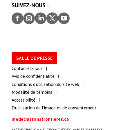
SUIVEZ-NOUS :
Faceb
Insta
Linke
Twitt
youtu
ook
gram
dIn
er
be
SALLE DE PRESSE
Contactez-nous
Avis de confidentialité
Conditions d’utilisation du site web
Modalité de témoins
Accessibilité
D’utilisation de l’image et de consentement
medecinssansfrontieres.ca
MÉDECINS SANS FRONTIÈRES (MSF) CANADA