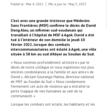
TRAVAILLER AVEC NOUS
Publié le : Mar 4, 2022
Mis à jour le : May 3, 2023
Les Amis de MSF
Dons des fondations
Travailler avec MSF
Devenez bénévoles au Canada
Les États négligent leur obligation de protéger les
Partenariat d’entreprise
personnes civiles et les services de santé en temps
C’est avec une grande tristesse que Médecins
Travailler à l’étranger
de guerre
Sans Frontières (MSF) confirme le décès de David
Urgence Ebola
Séismes au Venezuela : conséquences et intervention
Travailler au Canada
Deng Aleu, un infirmier sud-soudanais qui
de MSF
travaillait à l’hôpital de MSF à Agok. David a été
tué à l’intérieur de son domicile le jeudi 10
février 2022, lorsque des combats
intercommunautaires ont éclaté à Agok, une ville
située à 38 km au sud d’Abyei au Soudan du Sud.
MSF l'entrepôt. Un cadeau qui en dit long.
« Nous sommes profondément attristé·e·s par le
décès de notre collègue et nous exprimons nos plus
sincères condoléances à la famille et aux ami·e·s de
Nous recrutons : Logisticien ou logisticienne
David », déclare Gouranga Manna, directeur national
technique
de MSF au Soudan du Sud. « Nous condamnons
fermement cet acte de violence qui a entraîné la
perte tragique de vies humaines au sein de la
communauté. »
Lorsque les combats ont éclaté, les habitants et les