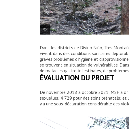
Quartier de Tibú, où la majorité des gens
Dans les districts de Divino Niño, Tres Mont
vivent dans des conditions sanitaires déplora
graves problèmes d’hygiène et d’approvisionn
se trouvent en situation de vulnérabilité. Dan
de maladies gastro-intestinales, de problèm
ÉVALUATION DU PROJET
De novembre 2018 à octobre 2021, MSF a offe
sexuelles; 4 729 pour des soins prénatals; et 
y a une sous-déclaration considérable des viol