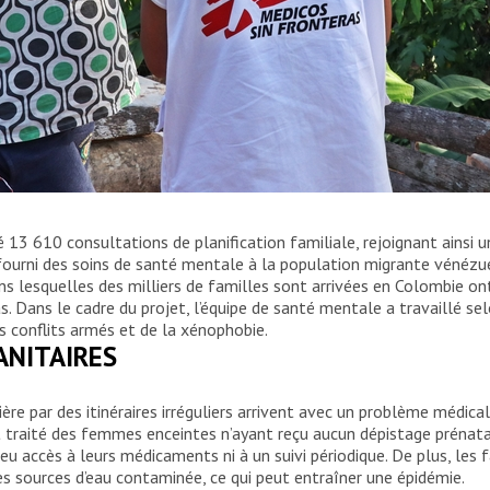
ient avec une femme enceinte de la communauté.
13 610 consultations de planification familiale, rejoignant ainsi 
fourni des soins de santé mentale à la population migrante vénézu
ns lesquelles des milliers de familles sont arrivées en Colombie on
s. Dans le cadre du projet, l’équipe de santé mentale a travaillé se
s conflits armés et de la xénophobie.
ANITAIRES
ère par des itinéraires irréguliers arrivent avec un problème médical,
 traité des femmes enceintes n’ayant reçu aucun dépistage prénatal
eu accès à leurs médicaments ni à un suivi périodique. De plus, les 
 sources d’eau contaminée, ce qui peut entraîner une épidémie.