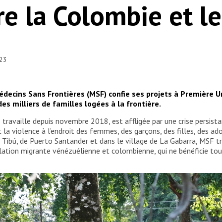
re la Colombie et l
023
Médecins Sans Frontières (MSF) confie ses projets à Première U
es milliers de familles logées à la frontière.
availle depuis novembre 2018, est affligée par une crise persistan
a violence à l’endroit des femmes, des garçons, des filles, des ad
de Tibú, de Puerto Santander et dans le village de La Gabarra, MSF t
lation migrante vénézuélienne et colombienne, qui ne bénéficie tou