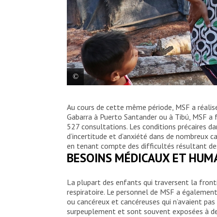
Un membre du personnel de MSF s’entret
Au cours de cette même période, MSF a réalisé 
Gabarra à Puerto Santander ou à Tibú, MSF a 
Santiago Valenzuela/MSF
527 consultations. Les conditions précaires da
d’incertitude et d’anxiété dans de nombreux ca
en tenant compte des difficultés résultant de
BESOINS MÉDICAUX ET HUM
La plupart des enfants qui traversent la fronti
respiratoire. Le personnel de MSF a également
ou cancéreux et cancéreuses qui n’avaient pas 
surpeuplement et sont souvent exposées à des