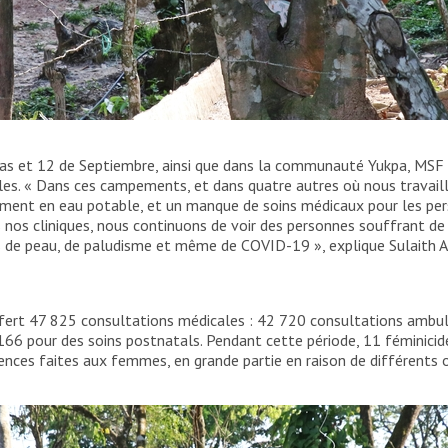
 viennent du Venezuela.
Santiago Valenzuela/MSF
añas et 12 de Septiembre, ainsi que dans la communauté Yukpa, MSF
bles. « Dans ces campements, et dans quatre autres où nous travail
ement en eau potable, et un manque de soins médicaux pour les pe
s nos cliniques, nous continuons de voir des personnes souffrant de
es de peau, de paludisme et même de COVID-19 », explique Sulaith
rt 47 825 consultations médicales : 42 720 consultations ambula
166 pour des soins postnatals. Pendant cette période, 11 féminicide
ences faites aux femmes, en grande partie en raison de différents ob