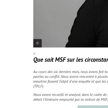
>
Paula Gil, présidente de MSF Espagne
Santi
Que sait MSF sur les circonsta
Au cours des six derniers mois, nous avons fait to
parties au conflit. Nous avons rencontré à plusie
meurtres fassent l’objet d’une enquête et que le
(TPLF).
Nous avons recueilli et analysé, dans le cadre de 
détail l’itinéraire emprunté par la voiture de MSF,