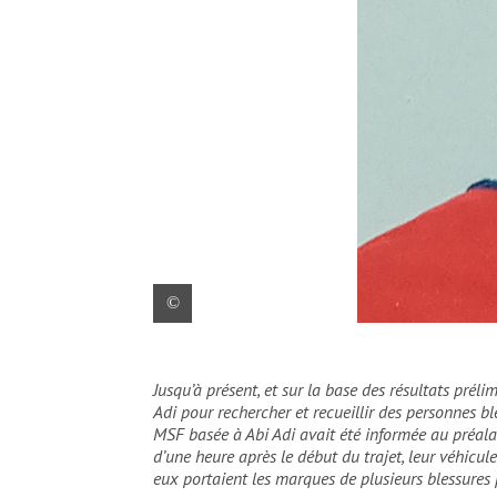
Yohannes Halefom Reda, 31 ans, d’Éthiopie, s
Jusqu’à présent, et sur la base des résultats prél
Adi pour rechercher et recueillir des personnes bl
MSF basée à Abi Adi avait été informée au préala
d’une heure après le début du trajet, leur véhicul
eux portaient les marques de plusieurs blessures p