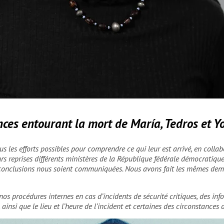
ago D. Risco/MSF
nces entourant la mort de María, Tedros et 
us les efforts possibles pour comprendre ce qui leur est arrivé, en coll
urs reprises différents ministères de la République fédérale démocratiqu
s conclusions nous soient communiquées. Nous avons fait les mêmes dem
nos procédures internes en cas d’incidents de sécurité critiques, des in
 ainsi que le lieu et l’heure de l’incident et certaines des circonstances 