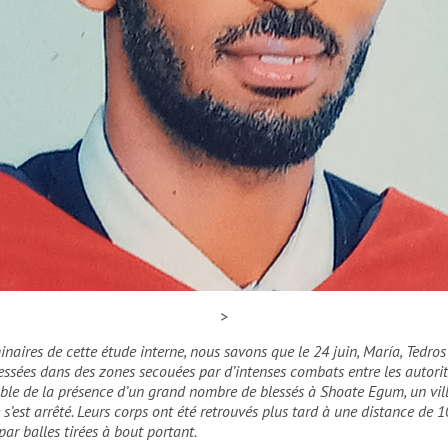
>
’était joint à MSF en février 2021.
MSF
iminaires de cette étude interne, nous savons que le 24 juin, María, Tedro
essées dans des zones secouées par d’intenses combats entre les autorité
ble de la présence d’un grand nombre de blessés à Shoate Egum, un villa
e s’est arrêté. Leurs corps ont été retrouvés plus tard à une distance de
ar balles tirées à bout portant.