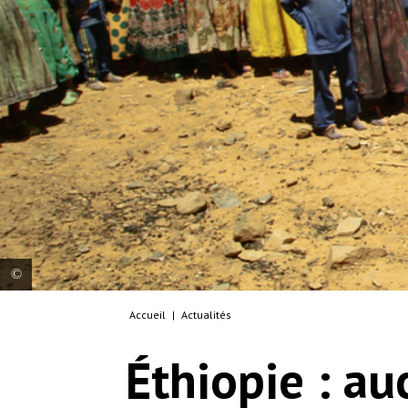
Accueil
|
Actualités
MSF translator Tedros gives instructions to
women waiting with their children for a medical
Éthiopie : au
consultation at a mobile clinic in the village of
Adiftaw, in the northern Ethiopian region of Tigray.