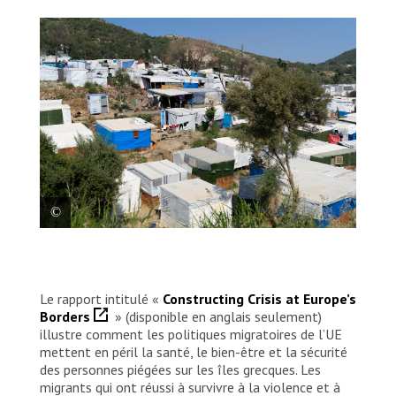
Photo de la zone autour du centre d’accueil
et d’identification de Samos. Aujourd’hui,
environ 2 000 demandeurs d’asile et
Le rapport intitulé «
Constructing Crisis at Europe’s
réfugiés vivent à l’intérieur et autour du
Borders
» (disponible en anglais seulement)
centre de Samos, conçu pour en accueillir
illustre comment les politiques migratoires de l’UE
648. Hommes, femmes et enfants vivent
mettent en péril la santé, le bien-être et la sécurité
dans des conditions horribles parmi les
des personnes piégées sur les îles grecques. Les
déchets et les rats, sans accès à des
migrants qui ont réussi à survivre à la violence et à