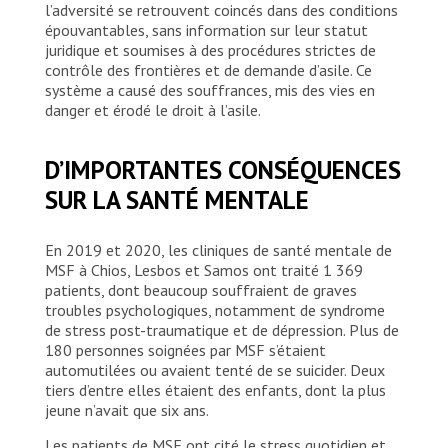
toilettes, à des douches et à des abris
l’adversité se retrouvent coincés dans des conditions
adéquats.
épouvantables, sans information sur leur statut
juridique et soumises à des procédures strictes de
contrôle des frontières et de demande d’asile. Ce
système a causé des souffrances, mis des vies en
danger et érodé le droit à l’asile.
D’IMPORTANTES CONSÉQUENCES
SUR LA SANTÉ MENTALE
En 2019 et 2020, les cliniques de santé mentale de
MSF à Chios, Lesbos et Samos ont traité 1 369
patients, dont beaucoup souffraient de graves
troubles psychologiques, notamment de syndrome
de stress post-traumatique et de dépression. Plus de
180 personnes soignées par MSF s’étaient
automutilées ou avaient tenté de se suicider. Deux
tiers d’entre elles étaient des enfants, dont la plus
jeune n’avait que six ans.
Les patients de MSF ont cité le stress quotidien et