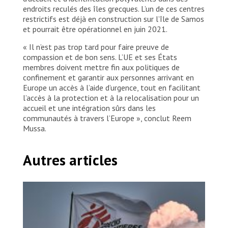
ce nombre, 2 100 auront un « accès
endroits reculés des îles grecques. L’un de ces centres
contrôlé » et 900 seront en détention en
restrictifs est déjà en construction sur l’île de Samos
attendant d’être renvoyés en Turquie, selon
et pourrait être opérationnel en juin 2021.
le ministre grec des migrations. Les patients
« Il n’est pas trop tard pour faire preuve de
et les habitants du centre d’accueil de
compassion et de bon sens. L’UE et ses États
Vathy le décrivent comme une prison à ciel
membres doivent mettre fin aux politiques de
ouvert.
confinement et garantir aux personnes arrivant en
Europe un accès à l’aide d’urgence, tout en facilitant
l’accès à la protection et à la relocalisation pour un
accueil et une intégration sûrs dans les
communautés à travers l’Europe », conclut Reem
Mussa.
Autres articles