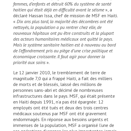
femmes, d’enfants et détruit 60% du système de santé
haïtien qui était déjà en difficulté avant le séisme
», a
déclaré Hassan Issa, chef de mission de MSF en Haïti.
«
Dix ans plus tard, la majorité des décombres ont été
nettoyés, la population a pu rentrer chez elle, de
nouveaux hôpitaux ont pu être construits et la plupart
des acteurs humanitaires médicaux ont quitté le pays.
Mais le système sanitaire haïtien est à nouveau au bord
de l’effondrement pris au piège d’une crise politique et
économique croissante.
Il faut agir pour donner la
priorité aux soins
».
Le 12 janvier 2010, le tremblement de terre de
magnitude 7,0 qui a frappé Haïti, a fait des milliers
de morts et de blessés, laissé des millions de
personnes sans-abri et décimé de nombreuses
infrastructures dans le pays. MSF, qui était présente
en Haïti depuis 1991, n’a pas été épargnée: 12
employés ont été tués et deux des trois centres
médicaux soutenus par MSF ont été gravement
endommagés. En réponse aux besoins urgents et
immenses de la population, MSF a organisé l’une de
ses opérations d’urgence les plus importantes jamais