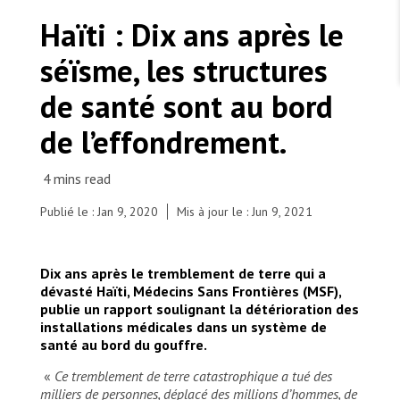
TRAVAILLER AVEC NOUS
Les Amis de MSF
Haïti : Dix ans après le
Dons des fondations
Travailler avec MSF
Devenez bénévoles au Canada
séïsme, les structures
Les États négligent leur obligation de protéger les
Partenariat d’entreprise
personnes civiles et les services de santé en temps
Travailler à l’étranger
de guerre
de santé sont au bord
Urgence Ebola
Séismes au Venezuela : conséquences et intervention
Travailler au Canada
de MSF
de l’effondrement.
Publié le : Jan 9, 2020
Mis à jour le : Jun 9, 2021
MSF l'entrepôt. Un cadeau qui en dit long.
Carrefour, OCA surgery makeshift area outside the
Dix ans après le tremblement de terre qui a
building of the Carrefour hospital. Patient with 2
Nous recrutons : Logisticien ou logisticienne
technique
dévasté Haïti, Médecins Sans Frontières (MSF),
broken legs. Haitian doctor Adesca, Surgeon Paul
publie un rapport soulignant la détérioration des
McMaster and German nurse Anja Wolz
installations médicales dans un système de
© Julie Remy
santé au bord du gouffre.
«
Ce tremblement de terre catastrophique a tué des
milliers de personnes, déplacé des millions d’hommes, de