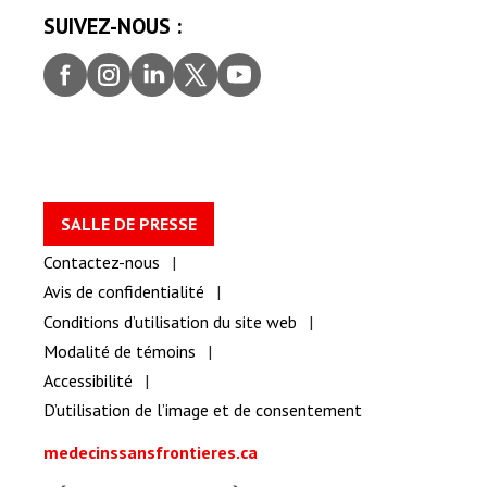
SUIVEZ-NOUS :
Faceb
Insta
Linke
Twitt
youtu
ook
gram
dIn
er
be
SALLE DE PRESSE
Contactez-nous
Avis de confidentialité
Conditions d’utilisation du site web
Modalité de témoins
Accessibilité
D’utilisation de l’image et de consentement
medecinssansfrontieres.ca