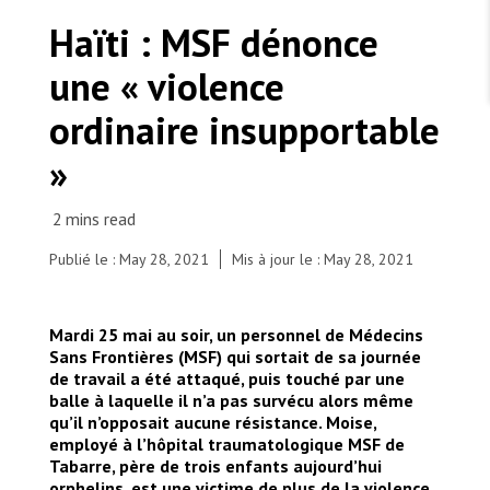
TRAVAILLER AVEC NOUS
Les Amis de MSF
Haïti : MSF dénonce
Dons des fondations
Travailler avec MSF
Devenez bénévoles au Canada
une « violence
Les États négligent leur obligation de protéger les
Partenariat d’entreprise
personnes civiles et les services de santé en temps
Travailler à l’étranger
de guerre
ordinaire insupportable
Urgence Ebola
Séismes au Venezuela : conséquences et intervention
Travailler au Canada
de MSF
»
Publié le : May 28, 2021
Mis à jour le : May 28, 2021
MSF l'entrepôt. Un cadeau qui en dit long.
Exterior wall of MSF Emergency Center of
Mardi 25 mai au soir, un personnel de Médecins
Martissant, Port-au-Prince. Frescoes remind the
Nous recrutons : Logisticien ou logisticienne
technique
Sans Frontières (MSF) qui sortait de sa journée
population of the prohibition to enter with
de travail a été attaqué, puis touché par une
weapons in the emergency center. The carrying of
balle à laquelle il n’a pas survécu alors même
weapons is common in this neighborhood.
qu’il n’opposait aucune résistance. Moise,
© Samira Loulidi/MSF
employé à l’hôpital traumatologique MSF de
Tabarre, père de trois enfants aujourd’hui
orphelins, est une victime de plus de la violence