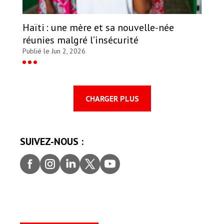
Haïti : une mère et sa nouvelle-née
réunies malgré l’insécurité
Publié le Jun 2, 2026
CHARGER PLUS
SUIVEZ-NOUS :
Faceb
Insta
Linke
Twitt
youtu
ook
gram
dIn
er
be