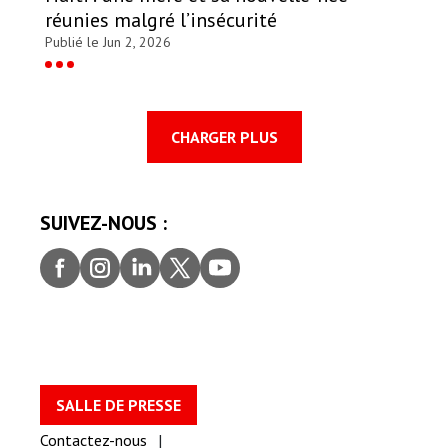
réunies malgré l’insécurité
Publié le Jun 2, 2026
CHARGER PLUS
SUIVEZ-NOUS :
Faceb
Insta
Linke
Twitt
youtu
ook
gram
dIn
er
be
SALLE DE PRESSE
Contactez-nous