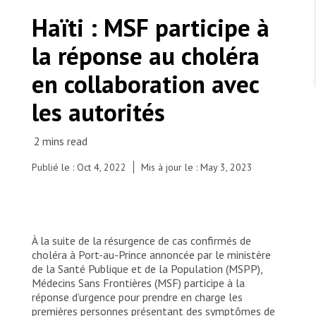
TRAVAILLER AVEC NOUS
Les Amis de MSF
Haïti : MSF participe à
Dons des fondations
Travailler avec MSF
Devenez bénévoles au Canada
la réponse au choléra
Les États négligent leur obligation de protéger les
Partenariat d’entreprise
personnes civiles et les services de santé en temps
Travailler à l’étranger
de guerre
en collaboration avec
Urgence Ebola
Séismes au Venezuela : conséquences et intervention
Travailler au Canada
de MSF
les autorités
Publié le : Oct 4, 2022
Mis à jour le : May 3, 2023
MSF l'entrepôt. Un cadeau qui en dit long.
CTC installed by the MSF hospital in Cité Soleil,
Haiti.
Nous recrutons : Logisticien ou logisticienne
technique
À la suite de la résurgence de cas confirmés de
choléra à Port-au-Prince annoncée par le ministère
de la Santé Publique et de la Population (MSPP),
Médecins Sans Frontières (MSF) participe à la
réponse d’urgence pour prendre en charge les
premières personnes présentant des symptômes de