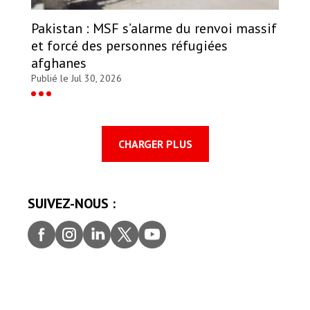
Pakistan : MSF s’alarme du renvoi massif
et forcé des personnes réfugiées
afghanes
Publié le Jul 30, 2026
CHARGER PLUS
SUIVEZ-NOUS :
Faceb
Insta
Linke
Twitt
youtu
ook
gram
dIn
er
be