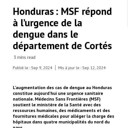
TRAVAILLER AVEC NOUS
Les Amis de MSF
Honduras : MSF répond
Dons des fondations
Travailler avec MSF
Devenez bénévoles au Canada
à l’urgence de la
Les États négligent leur obligation de protéger les
Partenariat d’entreprise
personnes civiles et les services de santé en temps
Travailler à l’étranger
de guerre
dengue dans le
Urgence Ebola
Séismes au Venezuela : conséquences et intervention
Travailler au Canada
de MSF
département de Cortés
Publié le : Sep 9, 2024
Mis à jour le : Sep 12, 2024
MSF l'entrepôt. Un cadeau qui en dit long.
Au centre de stabilisation de Santa Cruz de Yojoa,
L’augmentation des cas de dengue au Honduras
MSF fournit du personnel médical pour prendre en
Nous recrutons : Logisticien ou logisticienne
technique
constitue aujourd’hui une urgence sanitaire
charge les personnes ayant des symptômes de
nationale. Médecins Sans Frontières (MSF)
dengue.
soutient le ministère de la Santé avec des
ressources humaines, des médicaments et des
fournitures médicales pour alléger la charge des
hôpitaux dans quatre municipalités du nord du
pays.