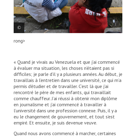
rong>
Une des agentes de promotion de la
santé montre à une femme la carte des
routes migratoires.
« Quand je vivais au Venezuela et que j’ai commencé
à évaluer ma situation, les choses n’étaient pas si
MSF/Laura Aceituno
difficiles; je parle d’il y a plusieurs années. Au début, je
travaillais à l’entretien dans une université, ce qui m’a
permis d’étudier et de travailler. C’est là que j’ai
rencontré le père de mes enfants, qui travaillait
comme chauffeur. J’ai réussi à obtenir mon diplôme
en journalisme et j’ai commencé à travailler à
l’université dans une profession connexe. Puis, il y a
eu le changement de gouvernement, et tout s’est
empiré. Et ensuite, je suis devenue veuve.
Quand nous avons commencé à marcher, certaines