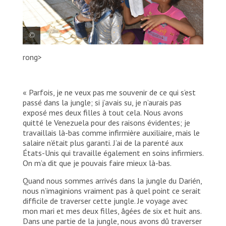
rong>
La fille cadette d’Angélica étudie la
carte de la route migratoire avec son
père.
« Parfois, je ne veux pas me souvenir de ce qui s’est
MSF/Laura Aceituno
passé dans la jungle; si j’avais su, je n’aurais pas
exposé mes deux filles à tout cela. Nous avons
quitté le Venezuela pour des raisons évidentes; je
travaillais là-bas comme infirmière auxiliaire, mais le
salaire n’était plus garanti. J’ai de la parenté aux
États-Unis qui travaille également en soins infirmiers.
On m’a dit que je pouvais faire mieux là-bas.
Quand nous sommes arrivés dans la jungle du Darién,
nous n’imaginions vraiment pas à quel point ce serait
difficile de traverser cette jungle. Je voyage avec
mon mari et mes deux filles, âgées de six et huit ans.
Dans une partie de la jungle, nous avons dû traverser