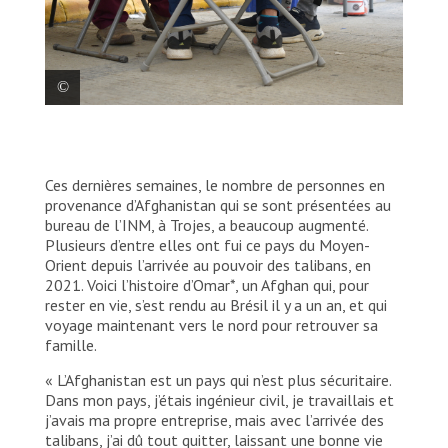
Omar avec son ami dans le bureau du
médecin à la clinique de MSF.
Ces dernières semaines, le nombre de personnes en
MSF/Laura Aceituno
provenance d’Afghanistan qui se sont présentées au
bureau de l’INM, à Trojes, a beaucoup augmenté.
Plusieurs d’entre elles ont fui ce pays du Moyen-
Orient depuis l’arrivée au pouvoir des talibans, en
2021. Voici l’histoire d’Omar*, un Afghan qui, pour
rester en vie, s’est rendu au Brésil il y a un an, et qui
voyage maintenant vers le nord pour retrouver sa
famille.
« L’Afghanistan est un pays qui n’est plus sécuritaire.
Dans mon pays, j’étais ingénieur civil, je travaillais et
j’avais ma propre entreprise, mais avec l’arrivée des
talibans, j’ai dû tout quitter, laissant une bonne vie