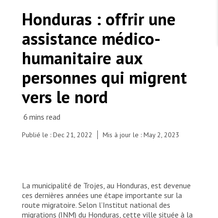
TRAVAILLER AVEC NOUS
Les Amis de MSF
Honduras : offrir une
Dons des fondations
Travailler avec MSF
Devenez bénévoles au Canada
assistance médico-
Les États négligent leur obligation de protéger les
Partenariat d’entreprise
personnes civiles et les services de santé en temps
Travailler à l’étranger
de guerre
humanitaire aux
Urgence Ebola
Séismes au Venezuela : conséquences et intervention
Travailler au Canada
de MSF
personnes qui migrent
vers le nord
MSF l'entrepôt. Un cadeau qui en dit long.
Publié le : Dec 21, 2022
Mis à jour le : May 2, 2023
Angélica explicándole a su hija menor el mapa de
la ruta que seguirán hasta los Estados Unidos
Nous recrutons : Logisticien ou logisticienne
technique
Angelica explaining to her youngest daughter the
map of the route they will follow to the United
States.
La municipalité de Trojes, au Honduras, est devenue
ces dernières années une étape importante sur la
© MSF/Laura Aceituno
route migratoire. Selon l’Institut national des
migrations (INM) du Honduras, cette ville située à la