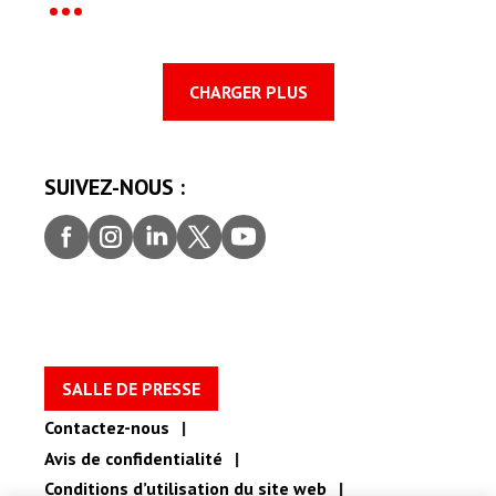
CHARGER PLUS
SUIVEZ-NOUS :
Face
Insta
Linke
Twitt
yout
book
gram
dIn
er
ube
SALLE DE PRESSE
Contactez-nous
Avis de confidentialité
Conditions d’utilisation du site web