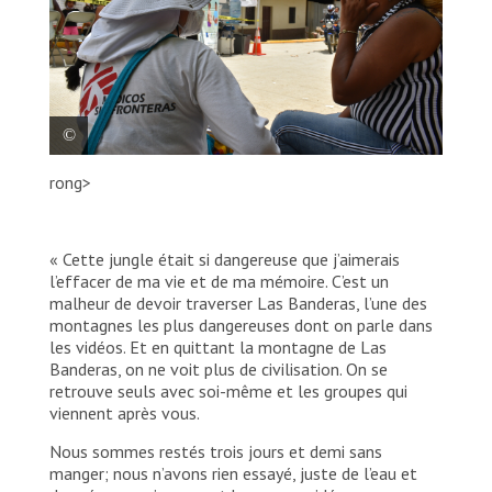
rong>
Une des agentes de promotion de la
santé écoute la famille Brito parler de
l’expérience qu’elle a vécue dans la
« Cette jungle était si dangereuse que j’aimerais
jungle du Darién.
l’effacer de ma vie et de ma mémoire. C’est un
MSF/Laura Aceituno
malheur de devoir traverser Las Banderas, l’une des
montagnes les plus dangereuses dont on parle dans
les vidéos. Et en quittant la montagne de Las
Banderas, on ne voit plus de civilisation. On se
retrouve seuls avec soi-même et les groupes qui
viennent après vous.
Nous sommes restés trois jours et demi sans
manger; nous n’avons rien essayé, juste de l’eau et