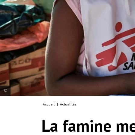
Accueil
|
Actualités
Commune of Ranobe, Amboasary District. People
in the south-east of Madagascar are facing the
La famine me
most acute nutritional and food crisis the region
has seen in recent years. MSF began setting up
mobile clinics in Amboasary district in late March