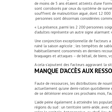
de moins de 5 ans étaient atteints d’une forme 
sont corroborés par ceux du système de survei
souffrent de malnutrition aiguë, dont 12 000
personnes sont désormais considérées comme ét
« La présence, parmi les 2 200 personnes soign
d’adultes représente un autre signe alarmant »,
Une conjonction exceptionnelle de facteurs a 
ruiné la saison agricole ; les tempêtes de sab
habituellement consommés en derniers recours 
braquages et attaques – de bétail, de biens, v
A cela s’ajoutent des facteurs aggravant la si
MANQUE D’ACCÈS AUX RESSO
Faute de ressources, les distributions de nou
actuellement qu’une demi-ration quotidienne et
de se détériorer encore ces prochains mois, fa
L’aide peine également à atteindre les populat
régions du sud : un territoire semi-aride, ave
relier la capitale, Antananarivo, au chef-lieu d