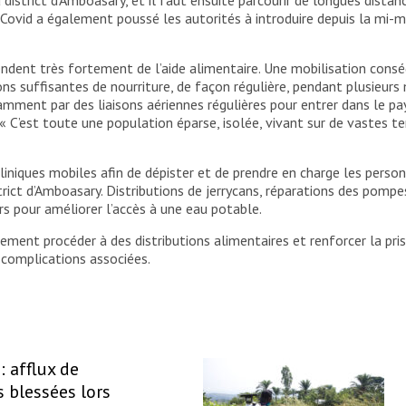
 Covid a également poussé les autorités à introduire depuis la mi-ma
ndent très fortement de l’aide alimentaire. Une mobilisation conséq
ons suffisantes de nourriture, de façon régulière, pendant plusieur
amment par des liaisons aériennes régulières pour entrer dans le pay
C’est toute une population éparse, isolée, vivant sur de vastes terri
iniques mobiles afin de dépister et de prendre en charge les perso
trict d’Amboasary. Distributions de jerrycans, réparations des pom
urs pour améliorer l’accès à une eau potable.
ent procéder à des distributions alimentaires et renforcer la pris
 complications associées.
: afflux de
 blessées lors