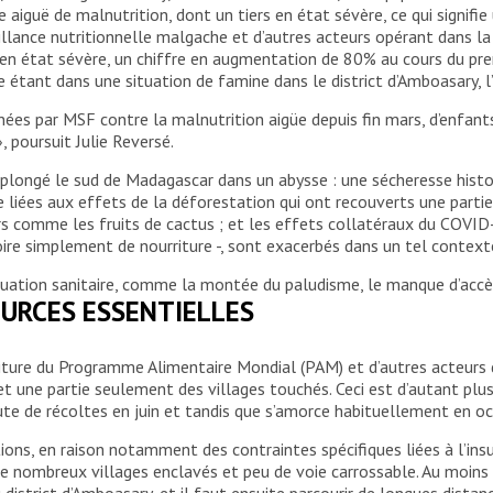
aiguë de malnutrition, dont un tiers en état sévère, ce qui signifie 
llance nutritionnelle malgache et d’autres acteurs opérant dans la
 en état sévère, un chiffre en augmentation de 80% au cours du pr
ant dans une situation de famine dans le district d’Amboasary, l’
ées par MSF contre la malnutrition aigüe depuis fin mars, d’enfants
 poursuit Julie Reversé.
plongé le sud de Madagascar dans un abysse : une sécheresse histor
le liées aux effets de la déforestation qui ont recouverts une parti
comme les fruits de cactus ; et les effets collatéraux du COVID-19
oire simplement de nourriture -, sont exacerbés dans un tel context
tuation sanitaire, comme la montée du paludisme, le manque d’accès
URCES ESSENTIELLES
rriture du Programme Alimentaire Mondial (PAM) et d’autres acteurs 
 une partie seulement des villages touchés. Ceci est d’autant plus i
ute de récoltes en juin et tandis que s’amorce habituellement en o
ions, en raison notamment des contraintes spécifiques liées à l’ins
c de nombreux villages enclavés et peu de voie carrossable. Au moins
u district d’Amboasary, et il faut ensuite parcourir de longues dista