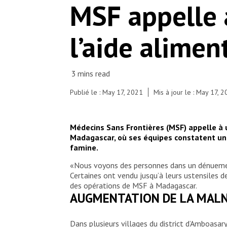
MSF appelle
to screen and treat acute malnutrition in remote
villages like those of Ranobe commune, providing
ready-to-use therapeutic food and medical care.
l’aide alimen
Haingo, nutritional assistant, left.
© iAko M. Randrianarivelo
Publié le : May 17, 2021
Mis à jour le : May 17, 
Médecins Sans Frontières (MSF) appelle à 
Madagascar, où ses équipes constatent une 
famine.
«Nous voyons des personnes dans un dénuement 
Certaines ont vendu jusqu’à leurs ustensiles de
des opérations de MSF à Madagascar.
AUGMENTATION DE LA MAL
Dans plusieurs villages du district d’Amboasa