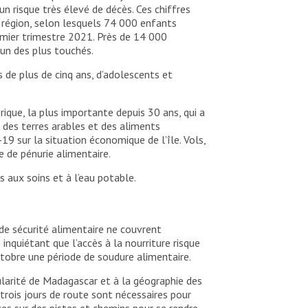
un risque très élevé de décès. Ces chiffres
 région, selon lesquels 74 000 enfants
emier trimestre 2021. Près de 14 000
un des plus touchés.
 de plus de cinq ans, d’adolescents et
ique, la plus importante depuis 30 ans, qui a
e des terres arables et des aliments
 sur la situation économique de l’île. Vols,
e de pénurie alimentaire.
 aux soins et à l’eau potable.
de sécurité alimentaire ne couvrent
nquiétant que l’accès à la nourriture risque
ctobre une période de soudure alimentaire.
ularité de Madagascar et à la géographie des
 trois jours de route sont nécessaires pour
nces sur des pistes et chemins pour se rendre