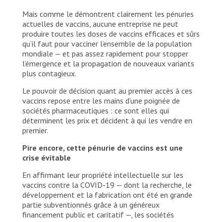
with COVID-19 can remain for the duration of
treatment with a carer, something that is not
Mais comme le démontrent clairement les pénuries
usually allowed in hospitals. Hammocks are
actuelles de vaccins, aucune entreprise ne peut
available for patients and companions. In addition,
produire toutes les doses de vaccins efficaces et sûrs
traditional medicines used by many people in the
qu’il faut pour vacciner l’ensemble de la population
region are accepted at the centre and can be
mondiale — et pas assez rapidement pour stopper
taken together with the treatment offered by
l’émergence et la propagation de nouveaux variants
MSF, as long as their combination does not cause
plus contagieux.
any adverse effects. Shamans, spiritual leaders of
indigenous communities, can visit and perform
Le pouvoir de décision quant au premier accès à ces
rituals. The only requirement is that they use
vaccins repose entre les mains d’une poignée de
personal protective equipment to avoid being
sociétés pharmaceutiques : ce sont elles qui
contaminated while in contact with the patient.
déterminent les prix et décident à qui les vendre en
premier.
© Diego Baravelli
Pire encore, cette pénurie de vaccins est une
crise évitable
En affirmant leur propriété intellectuelle sur les
vaccins contre la COVID-19 — dont la recherche, le
développement et la fabrication ont été en grande
partie subventionnés grâce à un généreux
financement public et caritatif —, les sociétés