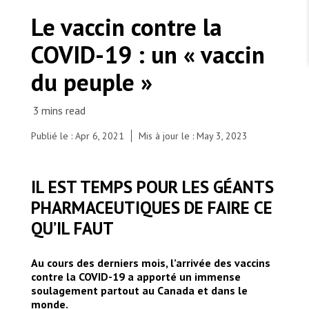
TRAVAILLER AVEC NOUS
Les Amis de MSF
Le vaccin contre la
Dons des fondations
Travailler avec MSF
Devenez bénévoles au Canada
COVID-19 : un « vaccin
Les États négligent leur obligation de protéger les
Partenariat d’entreprise
personnes civiles et les services de santé en temps
Travailler à l’étranger
de guerre
du peuple »
Urgence Ebola
Séismes au Venezuela : conséquences et intervention
Travailler au Canada
de MSF
Publié le : Apr 6, 2021
Mis à jour le : May 3, 2023
MSF l'entrepôt. Un cadeau qui en dit long.
IL EST TEMPS POUR LES GÉANTS
A health worker wears the personal protective
PHARMACEUTIQUES DE FAIRE CE
equipment before entering the control area of
Nous recrutons : Logisticien ou logisticienne
technique
QU’IL FAUT
the MSF care center for mild and moderate cases
of COVID-19 in São Gabriel da Cachoeira. The
facility was specifically adapted to suit local
Au cours des derniers mois, l’arrivée des vaccins
traditions; over 90 percent of the population of
contre la COVID-19 a apporté un immense
São Gabriel da Cachoeira is of indigenous origin. In
soulagement partout au Canada et dans le
the care centre, for example, indigenous patients
monde.