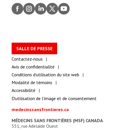
Faceb
Insta
Linke
Twitt
youtu
ook
gram
dIn
er
be
SALLE DE PRESSE
Contactez-nous
Avis de confidentialité
Conditions d’utilisation du site web
Modalité de témoins
Accessibilité
D’utilisation de l’image et de consentement
medecinssansfrontieres.ca
MÉDECINS SANS FRONTIÈRES (MSF) CANADA
551, rue Adelaide Ouest