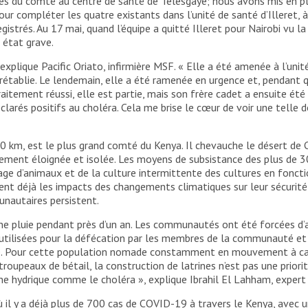
res du comté au centre de santé de Telesgaye; nous avons mis en p
our compléter les quatre existants dans l’unité de santé d’Illeret, 
gistrés. Au 17 mai, quand l’équipe a quitté Illeret pour Nairobi vu 
 état grave.
xplique Pacific Oriato, infirmière MSF. « Elle a été amenée à l’unit
 rétablie. Le lendemain, elle a été ramenée en urgence et, pendant q
 traitement réussi, elle est partie, mais son frère cadet a ensuite é
clarés positifs au choléra. Cela me brise le cœur de voir une telle
km, est le plus grand comté du Kenya. Il chevauche le désert de Cha
êmement éloignée et isolée. Les moyens de subsistance des plus de 
age d’animaux et de la culture intermittente des cultures en fonct
 déjà les impacts des changements climatiques sur leur sécurité 
nautaires persistent.
ne pluie pendant près d’un an. Les communautés ont été forcées d’al
 utilisées pour la défécation par les membres de la communauté et 
. Pour cette population nomade constamment en mouvement à cause
roupeaux de bétail, la construction de latrines n’est pas une priorité
gine hydrique comme le choléra », explique Ibrahil El Lahham, exper
il y a déjà plus de 700 cas de COVID-19 à travers le Kenya, avec un