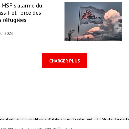
: MSF s’alarme du
ssif et forcé des
 réfugiées
30, 2026
CHARGER PLUS
identialité
Conditions d’utilisation du site web
Modalité de 
e cookies sur votre appareil pour améliorer la