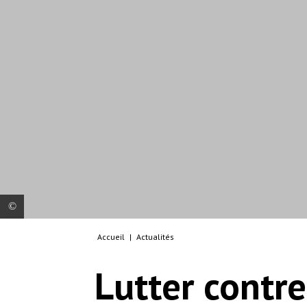
Accueil
|
Actualités
Telesgaye cholera treatment unit where MSF has
set up a 10-beds for isolation and treatment
Lutter contr
© MSF