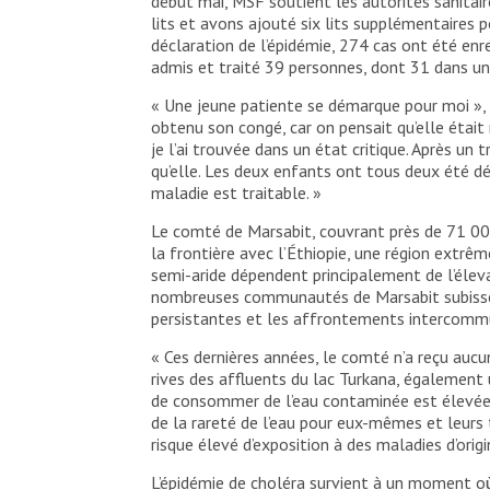
début mai, MSF soutient les autorités sanitai
lits et avons ajouté six lits supplémentaires p
déclaration de l’épidémie, 274 cas ont été enre
admis et traité 39 personnes, dont 31 dans un
« Une jeune patiente se démarque pour moi », e
obtenu son congé, car on pensait qu’elle était
je l’ai trouvée dans un état critique. Après un
qu’elle. Les deux enfants ont tous deux été dé
maladie est traitable. »
Le comté de Marsabit, couvrant près de 71 000 
la frontière avec l’Éthiopie, une région extr
semi-aride dépendent principalement de l’élev
nombreuses communautés de Marsabit subissent
persistantes et les affrontements intercommu
« Ces dernières années, le comté n’a reçu aucu
rives des affluents du lac Turkana, également
de consommer de l’eau contaminée est élevée
de la rareté de l’eau pour eux-mêmes et leurs t
risque élevé d’exposition à des maladies d’ori
L’épidémie de choléra survient à un moment où 