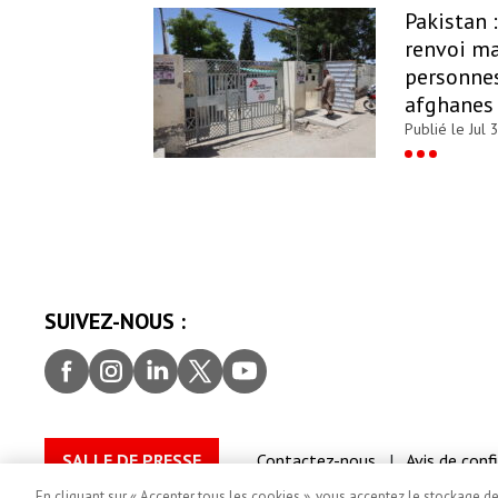
Pakistan 
renvoi ma
personnes
afghanes
Publié le Jul 
SUIVEZ-NOUS :
Facebook
Instagram
LinkedIn
Twitter
youtube
SALLE DE PRESSE
Contactez-nous
Avis de conf
D’utilisation de l’image et de consentement
En cliquant sur « Accepter tous les cookies », vous acceptez le stockage d