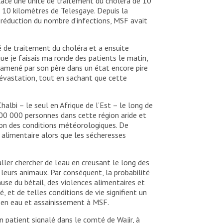
lace une unité de traitement du choléra de 10
à 10 kilomètres de Telesgaye. Depuis la
la réduction du nombre d’infections, MSF avait
é de traitement du choléra et a ensuite
ue je faisais ma ronde des patients le matin,
té amené par son père dans un état encore pire
 dévastation, tout en sachant que cette
lbi – le seul en Afrique de l’Est – le long de
300 000 personnes dans cette région aride et
ion des conditions météorologiques. De
alimentaire alors que les sécheresses
ler chercher de l’eau en creusant le long des
leurs animaux. Par conséquent, la probabilité
 du bétail, des violences alimentaires et
, et de telles conditions de vie signifient un
t en eau et assainissement à MSF.
 patient signalé dans le comté de Wajir, à