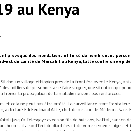
19 au Kenya
20
 ont provoqué des inondations et forcé de nombreuses personn
d-est du comté de Marsabit au Kenya, lutte contre une épidé
Silicho, un village éthiopien près de la frontière avec le Kenya, à s
é des milliers de personnes à se faire soigner, une situation qui po
 à freiner la propagation de la maladie ne sont pas renforcées.
rs, et cela ne peut pas être arrêté. La surveillance transfrontalière
», a déclaré Edi Ferdinand Atte, chef de mission de Médecins Sans 
tali jusqu’à Telesgaye avec son fils de huit ans, Naftal, sur son d
s heures, il a souffert de diarrhées et de vomissements aigus, et i