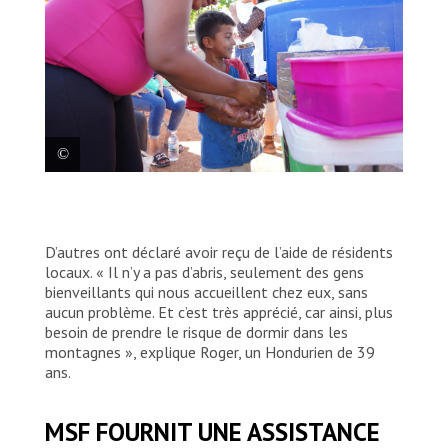
La fermeture des refuges, en plus de priver
les migrants d’abris, de nourriture et d’un
endroit pour se doucher, laver leurs
D’autres ont déclaré avoir reçu de l’aide de résidents
vêtements et se reposer, ainsi que de la
locaux. « Il n’y a pas d’abris, seulement des gens
possibilité de contacter leurs proches, les
bienveillants qui nous accueillent chez eux, sans
laisse davantage exposés à la COVID. Les
aucun problème. Et c’est très apprécié, car ainsi, plus
refuges leur offraient généralement de la
besoin de prendre le risque de dormir dans les
nourriture, des moyens de contacter leurs
montagnes », explique Roger, un Hondurien de 39
proches et un espace où se laver et dormir.
ans.
Yesika Ocampo/MSF
MSF FOURNIT UNE ASSISTANCE