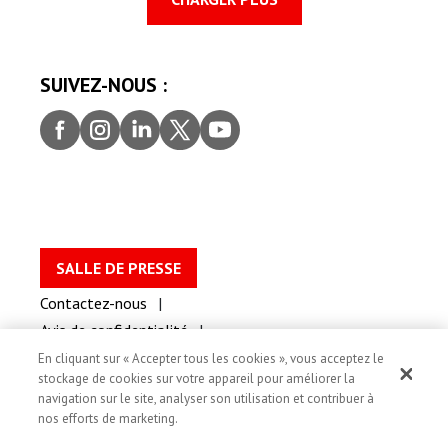
SUIVEZ-NOUS :
Faceb
Insta
Linke
Twitt
youtu
ook
gram
dIn
er
be
SALLE DE PRESSE
Contactez-nous
Avis de confidentialité
Conditions d’utilisation du site web
En cliquant sur « Accepter tous les cookies », vous acceptez le
stockage de cookies sur votre appareil pour améliorer la
Modalité de témoins
navigation sur le site, analyser son utilisation et contribuer à
Accessibilité
nos efforts de marketing.
D’utilisation de l’image et de consentement