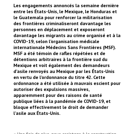
agua a las afueras de la Casa del Migrante
Les engagements annoncés la semaine dernière
Diócesis de Coatzacoalcos (Coatzacoalcos,
entre les États-Unis, le Mexique, le Honduras et
Veracruz).
le Guatemala pour renforcer la militarisation
© Yesika Ocampo/MSF
des frontières criminaliseront davantage les
personnes en déplacement et exposeront
davantage les migrants au crime organisé et à la
COVID-19, selon l’organisation médicale
internationale Médecins Sans Frontières (MSF).
MSF a été témoin de rafles répétées et de
détentions arbitraires à la frontière sud du
Mexique et voit également des demandeurs
d’asile renvoyés au Mexique par les États-Unis
en vertu de l’ordonnance du titre 42. Cette
ordonnance a été utilisée à mauvais escient pour
autoriser des expulsions massives,
apparemment pour des raisons de santé
publique liées à la pandémie de COVID-19, et
bloque effectivement le droit de demander
l’asile aux États-Unis.
« Une fois de plus, nous assistons à la construction