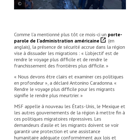
À la frontière sud du Mexique, ces derniers
mois, le nombre de migrants d’Amérique
centrale fuyant la violence et les ravages
Comme l’a mentionné plus tôt ce mois-ci un
porte-
causés par les derniers ouragans qui ont
parole de l’administration américaine
(en
frappé la région a augmenté.
anglais), la présence de sécurité accrue dans la région
vise à dissuader les migrations : « L’objectif est de
Yesika Ocampo/MSF
rendre le voyage plus difficile et de rendre le
franchissement des frontières plus difficile. »
« Nous devons être clairs et examiner ces politiques
en profondeur », a déclaré Antonino Caradonna. «
Rendre le voyage plus difficile pour les migrants
signifie le rendre plus meurtrier. »
MSF appelle à nouveau les États-Unis, le Mexique et
les autres gouvernements de la région à mettre fin à
ces politiques migratoires répressives. Les
demandeurs d’asile et les migrants doivent se voir
garantir une protection et une assistance
humanitaire adéquate conformément aux lois et