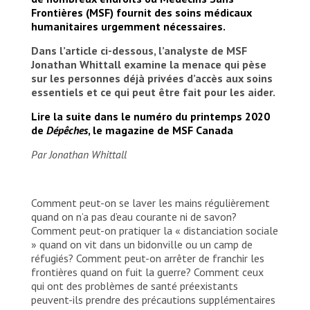
week before, a camp near Aubervilliers was
Frontières (MSF) fournit des soins médicaux
evacuated and around 700 people were
humanitaires urgemment nécessaires.
dispatched to various emergency shelters in the
area. MSF teams are also working in some of
Dans l’article ci-dessous, l’analyste de MSF
these shelters to assess vulnerable people's
Jonathan Whittall examine la menace qui pèse
health and identify suspected Covid-19 cases.
sur les personnes déjà privées d’accès aux soins
essentiels et ce qui peut être fait pour les aider.
© Agnes Varraine-Leca/MSF
Lire la suite dans le numéro du printemps 2020
de
Dépêches
, le magazine de MSF Canada
Par Jonathan Whittall
Comment peut-on se laver les mains régulièrement
quand on n’a pas d’eau courante ni de savon?
Comment peut-on pratiquer la « distanciation sociale
» quand on vit dans un bidonville ou un camp de
réfugiés? Comment peut-on arrêter de franchir les
frontières quand on fuit la guerre? Comment ceux
qui ont des problèmes de santé préexistants
peuvent-ils prendre des précautions supplémentaires