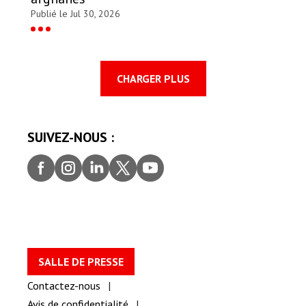
Publié le Jul 30, 2026
CHARGER PLUS
SUIVEZ-NOUS :
Faceb
Insta
Linke
Twitt
youtu
ook
gram
dIn
er
be
SALLE DE PRESSE
Contactez-nous
Avis de confidentialité