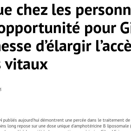
ue chez les personn
 opportunité pour G
esse d’élargir l’acc
 vitaux
23
ON publiés aujourd’hui démontrent une percée dans le traitement de
moins long repose sur une dose unique d’amphotéricine B liposomal