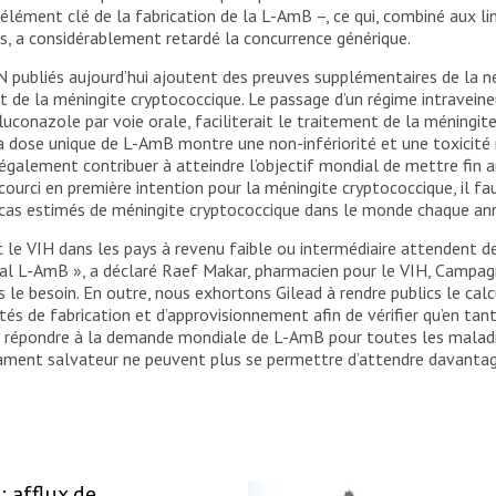
lément clé de la fabrication de la L-AmB –, ce qui, combiné aux lim
es, a considérablement retardé la concurrence générique.
N publiés aujourd’hui ajoutent des preuves supplémentaires de la néc
t de la méningite cryptococcique. Le passage d’un régime intraveine
luconazole par voie orale, faciliterait le traitement de la méningite
 la dose unique de L-AmB montre une non-infériorité et une toxicité
 également contribuer à atteindre l’objectif mondial de mettre fin 
accourci en première intention pour la méningite cryptococcique, il f
cas estimés de méningite cryptococcique dans le monde chaque an
 le VIH dans les pays à revenu faible ou intermédiaire attendent de
al L-AmB », a déclaré Raef Makar, pharmacien pour le VIH, Campagn
 le besoin. En outre, nous exhortons Gilead à rendre publics le calc
s de fabrication et d’approvisionnement afin de vérifier qu’en tant
e répondre à la demande mondiale de L-AmB pour toutes les maladie
ament salvateur ne peuvent plus se permettre d’attendre davantag
: afflux de