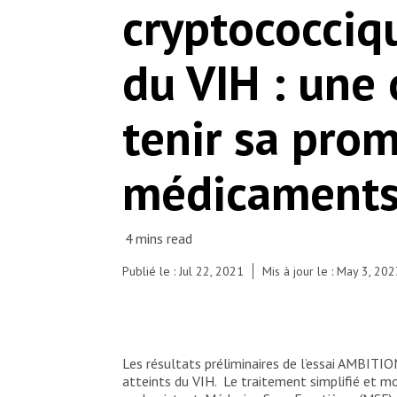
cryptococciq
du VIH : une
tenir sa prom
médicaments
Publié le : Jul 22, 2021
Mis à jour le : May 3, 20
Les résultats préliminaires de l’essai AMBITI
atteints du VIH. Le traitement simplifié et 