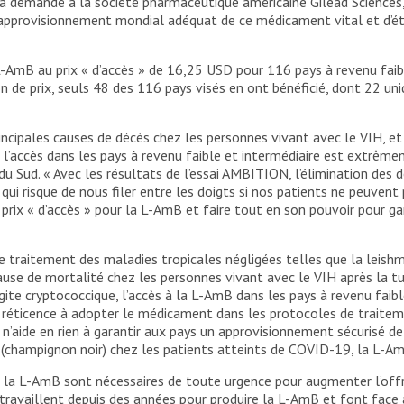
 a demandé à la société pharmaceutique américaine Gilead Sciences,
approvisionnement mondial adéquat de ce médicament vital et d’éten
 L-AmB au prix « d’accès » de 16,25 USD pour 116 pays à revenu faib
 de prix, seuls 48 des 116 pays visés en ont bénéficié, dont 22 un
incipales causes de décès chez les personnes vivant avec le VIH, et 
 l’accès dans les pays à revenu faible et intermédiaire est extrêmem
 Sud. « Avec les résultats de l’essai AMBITION, l’élimination des d
 qui risque de nous filer entre les doigts si nos patients ne peuvent
on prix « d’accès » pour la L-AmB et faire tout en son pouvoir pour 
traitement des maladies tropicales négligées telles que la leishma
se de mortalité chez les personnes vivant avec le VIH après la tube
gite cryptococcique, l’accès à la L-AmB dans les pays à revenu faib
e réticence à adopter le médicament dans les protocoles de traiteme
ui n’aide en rien à garantir aux pays un approvisionnement sécurisé d
champignon noir) chez les patients atteints de COVID-19, la L-AmB 
 la L-AmB sont nécessaires de toute urgence pour augmenter l’offre
s travaillent depuis des années pour produire la L-AmB et font face