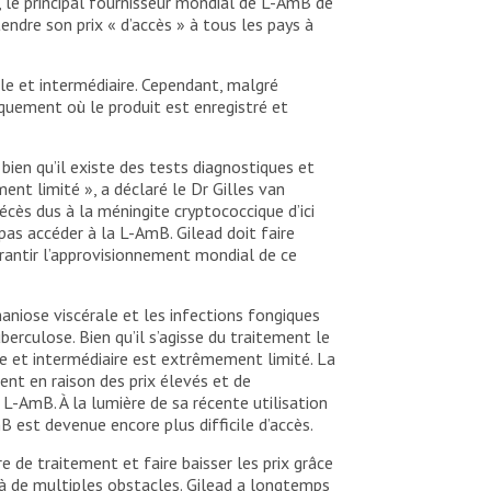
 le principal fournisseur mondial de L-AmB de
dre son prix « d’accès » à tous les pays à
le et intermédiaire. Cependant, malgré
iquement où le produit est enregistré et
bien qu’il existe des tests diagnostiques et
ent limité », a déclaré le Dr Gilles van
écès dus à la méningite cryptococcique d’ici
 pas accéder à la L-AmB. Gilead doit faire
garantir l’approvisionnement mondial de ce
niose viscérale et les infections fongiques
rculose. Bien qu’il s’agisse du traitement le
le et intermédiaire est extrêmement limité. La
nt en raison des prix élevés et de
e L-AmB. À la lumière de sa récente utilisation
est devenue encore plus difficile d’accès.
 de traitement et faire baisser les prix grâce
 à de multiples obstacles. Gilead a longtemps