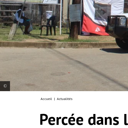
Accueil
|
Actualités
A member of the MSF health promotion team
during community outreach activities.
Percée dans 
© MSF