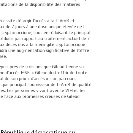
itations de la disponibilité des matières
essité d’élargir l’accès à la L-AmB et
ux de 7 jours à une dose unique élevée de L-
 cryptococcique, tout en réduisant le principal
 réduite par rapport au traitement actuel de 7
aux décès dus à la méningite cryptococcique
audra une augmentation significative de l’offre
née.
puis près de trois ans que Gilead tienne sa
e d’accès MSF. « Gilead doit offrir de toute
ul de son prix « d’accès », son parcours
 que principal fournisseur de L-AmB de qualité
s. Les personnes vivant avec le VIH et les
e face aux promesses creuses de Gilead.
République démocratique du