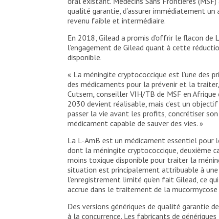
oral existant. Médecins Sans Frontières (MSF)
qualité garantie, d’assurer immédiatement un 
revenu faible et intermédiaire.
En 2018, Gilead a promis d’offrir le flacon de
l’engagement de Gilead quant à cette réduction
disponible.
« La méningite cryptococcique est l’une des pr
des médicaments pour la prévenir et la traiter,
Cutsem, conseiller VIH/TB de MSF en Afrique du
2030 devient réalisable, mais c’est un objectif
passer la vie avant les profits, concrétiser s
médicament capable de sauver des vies. »
La L-AmB est un médicament essentiel pour le 
dont la méningite cryptococcique, deuxième cau
moins toxique disponible pour traiter la ménin
situation est principalement attribuable à un
l’enregistrement limité qu’en fait Gilead, ce q
accrue dans le traitement de la mucormycose (
Des versions génériques de qualité garantie de
à la concurrence. Les fabricants de générique