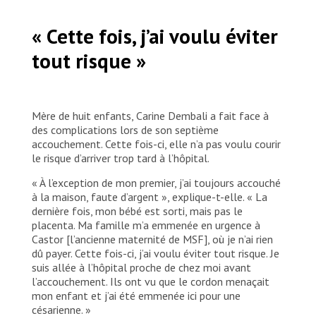
Une mère prend soin de son bébé à l’unité
« Cette fois, j’ai voulu éviter
de soins intensifs du service d’urgence de
néonatologie soutenu par le Centre
tout risque »
hospitalier communautaire (CHUC) de MSF,
à Bangui, en République centrafricaine.
Barbara Debout
Mère de huit enfants, Carine Dembali a fait face à
des complications lors de son septième
accouchement. Cette fois-ci, elle n’a pas voulu courir
le risque d’arriver trop tard à l’hôpital.
« À l’exception de mon premier, j’ai toujours accouché
à la maison, faute d’argent », explique-t-elle. « La
dernière fois, mon bébé est sorti, mais pas le
placenta. Ma famille m’a emmenée en urgence à
Castor [l’ancienne maternité de MSF], où je n’ai rien
dû payer. Cette fois-ci, j’ai voulu éviter tout risque. Je
suis allée à l’hôpital proche de chez moi avant
l’accouchement. Ils ont vu que le cordon menaçait
mon enfant et j’ai été emmenée ici pour une
césarienne. »