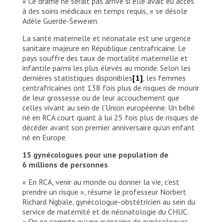
« Ce drame ne serait pas arrivé si elle avait eu accès
à des soins médicaux en temps requis, » se désole
Adèle Guerde-Seweïen.
La santé maternelle et néonatale est une urgence
sanitaire majeure en République centrafricaine. Le
pays souffre des taux de mortalité maternelle et
infantile parmi les plus élevés au monde. Selon les
dernières statistiques disponibles
[1]
, les femmes
centrafricaines ont 138 fois plus de risques de mourir
de leur grossesse ou de leur accouchement que
celles vivant au sein de l’Union européenne. Un bébé
né en RCA court quant à lui 25 fois plus de risques de
décéder avant son premier anniversaire qu’un enfant
né en Europe.
15 gynécologues pour une population de
6 millions de personnes
« En RCA, venir au monde ou donner la vie, c’est
prendre un risque », résume le professeur Norbert
Richard Ngbale, gynécologue-obstétricien au sein du
service de maternité et de néonatologie du CHUC.
« On ne compte qu’une quinzaine de gynécologues