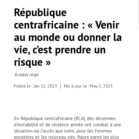
TRAVAILLER AVEC NOUS
Les Amis de MSF
République
Dons des fondations
Travailler avec MSF
Devenez bénévoles au Canada
centrafricaine : « Venir
Les États négligent leur obligation de protéger les
Partenariat d’entreprise
personnes civiles et les services de santé en temps
Travailler à l’étranger
de guerre
au monde ou donner la
Urgence Ebola
Séismes au Venezuela : conséquences et intervention
Travailler au Canada
de MSF
vie, c’est prendre un
risque »
MSF l'entrepôt. Un cadeau qui en dit long.
Publié le : Jan 12, 2023
Mis à jour le : May 2, 2023
MSF nurse Virginie Abdouramane (right), is walking
with a patient at the MSF-supported maternity of
Nous recrutons : Logisticien ou logisticienne
technique
the Community Hospital Centre (CHUC), Bangui,
Central African Republic, 24 October 2022.
En République centrafricaine (RCA), des décennies
© Barbara Debout
d’instabilité et de violence armée ont conduit à une
situation où l’accès aux soins, pour les femmes
enceintes et les nouveau-nés, figure parmi les plus