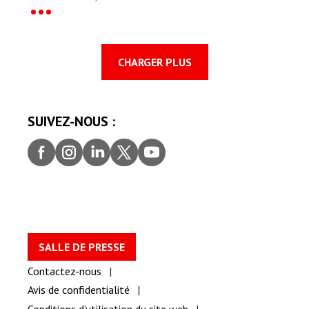
CHARGER PLUS
SUIVEZ-NOUS :
Faceb
Insta
Linke
Twitt
youtu
ook
gram
dIn
er
be
SALLE DE PRESSE
Contactez-nous
Avis de confidentialité
Conditions d’utilisation du site web