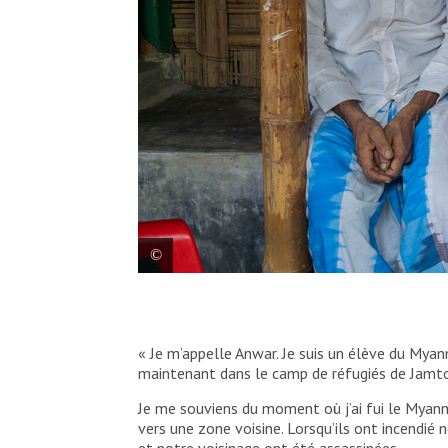
Anwar, âgé de 15 ans, se souvient encore c
l’époque, il était un élève studieux et plei
que prendra sa vie.
« Je m’appelle Anwar. Je suis un élève du Mya
maintenant dans le camp de réfugiés de Jamto
Saikat Mojumder/MSF
Je me souviens du moment où j’ai fui le Myanma
vers une zone voisine. Lorsqu’ils ont incendi
et notre voisinage ont été assassinées.