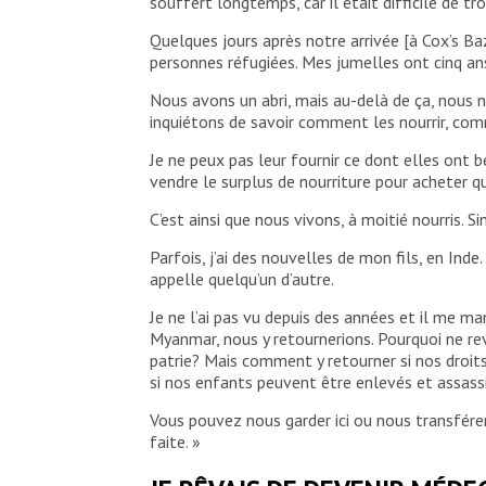
souffert longtemps, car il était difficile de t
Quelques jours après notre arrivée [à Cox’s Baz
personnes réfugiées. Mes jumelles ont cinq ans
Nous avons un abri, mais au-delà de ça, nous
inquiétons de savoir comment les nourrir, co
Je ne peux pas leur fournir ce dont elles ont b
vendre le surplus de nourriture pour acheter 
C’est ainsi que nous vivons, à moitié nourris. S
Parfois, j’ai des nouvelles de mon fils, en Inde
appelle quelqu’un d’autre.
Je ne l’ai pas vu depuis des années et il me m
Myanmar, nous y retournerions. Pourquoi ne rev
patrie? Mais comment y retourner si nos droi
si nos enfants peuvent être enlevés et assass
Vous pouvez nous garder ici ou nous transfére
faite. »