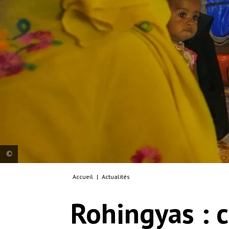
Accueil
|
Actualités
MSF Japan General Director Shinjiro Murata
speaks to a Rohingya family through a medical
Rohingyas : c
interpreter following MSF’s health promotion
session for Rohingya women in the refugee camps
in Cox’s Bazar, Bangladesh. Health promoters