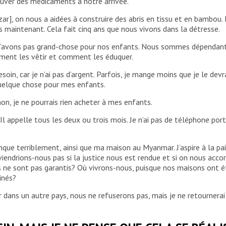
rouver des médicaments à notre arrivée.
ar], on nous a aidées à construire des abris en tissu et en bambou. 
 maintenant. Cela fait cinq ans que nous vivons dans la détresse.
 n’avons pas grand-chose pour nos enfants. Nous sommes dépendants
mment les vêtir et comment les éduquer.
esoin, car je n’ai pas d’argent. Parfois, je mange moins que je le dev
quelque chose pour mes enfants.
inon, je ne pourrais rien acheter à mes enfants.
. Il appelle tous les deux ou trois mois. Je n’ai pas de téléphone port
anque terriblement, ainsi que ma maison au Myanmar. J’aspire à la pa
iendrions-nous pas si la justice nous est rendue et si on nous acco
ts ne sont pas garantis? Où vivrons-nous, puisque nos maisons ont
inés?
r dans un autre pays, nous ne refuserons pas, mais je ne retournera