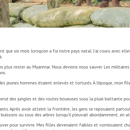
 des jumelles âgées de 5 ans. Elle a fui le
s vêtements qu’elle portait ce jour-là.
t que six mois lorsqu’on a fui notre pays natal. J’ai couru avec elles
à.
s plus rester au Myanmar. Nous devions nous sauver. Les militaire
ons.
 jeunes hommes étaient enlevés et torturés. À l’époque, mon fils ava
ersé des jungles et des routes boueuses sous la pluie battante pou
nts. Après avoir atteint la frontière, les gens se reposaient partout 
buissons ou sous des arbres lorsqu’il pleuvait abondamment, en atte
r pour survivre. Mes filles devenaient faibles et vomissaient chaqu