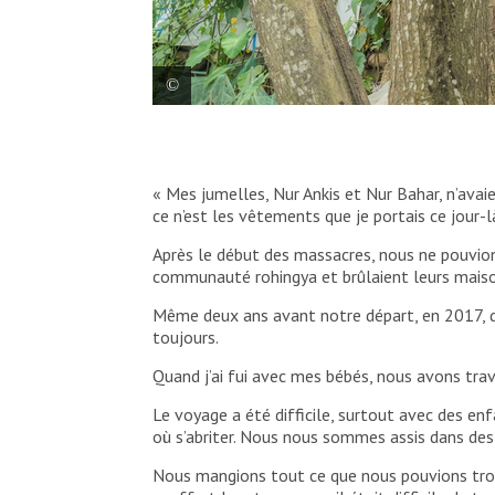
Tayba Begum est mère de six enfants, dont
Myanmar en 2017, avec rien d’autre que le
« Mes jumelles, Nur Ankis et Nur Bahar, n’avaien
Saikat Mojumder/MSF
ce n’est les vêtements que je portais ce jour-l
Après le début des massacres, nous ne pouvion
communauté rohingya et brûlaient leurs mais
Même deux ans avant notre départ, en 2017, des
toujours.
Quand j’ai fui avec mes bébés, nous avons trav
Le voyage a été difficile, surtout avec des enfa
où s’abriter. Nous nous sommes assis dans des 
Nous mangions tout ce que nous pouvions trouve