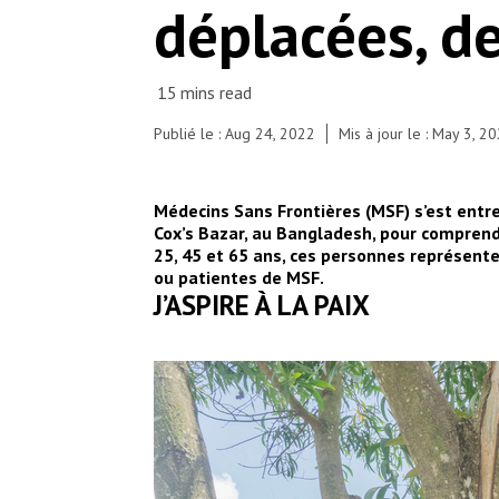
déplacées, d
usually invite several families to a session, to
raise awareness around the importance of seeking
healthcare.
© Elizabeth Costa/MSF
Publié le : Aug 24, 2022
Mis à jour le : May 3, 2
Médecins Sans Frontières (MSF) s’est ent
Cox’s Bazar, au Bangladesh, pour comprendr
25, 45 et 65 ans, ces personnes représent
ou patientes de MSF.
J’ASPIRE À LA PAIX