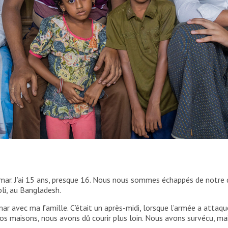
lairement d’avoir fui le Myanmar, il y a cinq ans. À
n d’ambition. Aujourd’hui, il s’inquiète de la tournure
nmar. J’ai 15 ans, presque 16. Nous nous sommes échappés de notre
li, au Bangladesh.
r avec ma famille. C’était un après-midi, lorsque l’armée a attaqu
é nos maisons, nous avons dû courir plus loin. Nous avons survécu, 