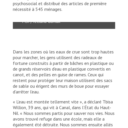
Leer, dans l’État de l’Unité, marchant dans
psychosocial et distribué des articles de première
des eaux à hauteur de poitrine pendant
nécessité à 545 ménages.
deux heures.
MSF/Tetiana Gaviuk
Dans les zones où les eaux de crue sont trop hautes
pour marcher, les gens utilisent des radeaux de
fortune construits à partir de bâches en plastique ou
de grands réservoirs d’eau en plastique convertis en
canot, et des pelles en guise de rames. Ceux qui
restent pour protéger leur maison utilisent des sacs
de sable ou érigent des murs de boue pour essayer
d’arrêter l’eau.
« L’eau est montée tellement vite », a déclaré Tbisa
Willion, 39 ans, qui vit à Canal, dans l’État du Haut-
Nil. « Nous sommes partis pour sauver nos vies. Nous
avons trouvé refuge dans une école, mais elle a
également été détruite. Nous sommes ensuite allés