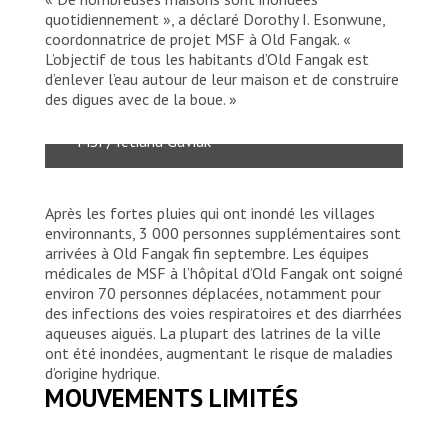
quotidiennement », a déclaré Dorothy I. Esonwune,
coordonnatrice de projet MSF à Old Fangak. «
L’objectif de tous les habitants d’Old Fangak est
d’enlever l’eau autour de leur maison et de construire
Inondations dans la zone administrative du
des digues avec de la boue. »
Grand Pibor, Soudan du Sud.
MSF/Tetiana Gaviuk
Après les fortes pluies qui ont inondé les villages
environnants, 3 000 personnes supplémentaires sont
arrivées à Old Fangak fin septembre. Les équipes
médicales de MSF à l’hôpital d’Old Fangak ont soigné
environ 70 personnes déplacées, notamment pour
des infections des voies respiratoires et des diarrhées
aqueuses aiguës. La plupart des latrines de la ville
ont été inondées, augmentant le risque de maladies
d’origine hydrique.
MOUVEMENTS LIMITÉS