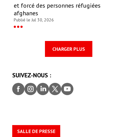
et forcé des personnes réfugiées
afghanes
Publié le Jul 30, 2026
CHARGER PLUS
SUIVEZ-NOUS :
Faceb
Insta
Linke
Twitt
youtu
ook
gram
dIn
er
be
SALLE DE PRESSE