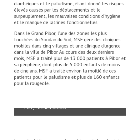
diarrhéiques et le paludisme, étant donné les risques
élevés causés par les déplacements et le
surpeuplement, les mauvaises conditions d’hygiène
et le manque de latrines fonctionnelles.
Dans le Grand Pibor, l’une des zones les plus
touchées du Soudan du Sud, MSF gère des cliniques
mobiles dans cinq villages et une clinique d’urgence
dans la ville de Pibor. Au cours des deux derniers
mois, MSF a traité plus de 13 000 patients à Pibor et
sa périphérie, dont plus de 5 000 enfants de moins
de cinq ans. MSF a traité environ la moitié de ces
Des gens passent devant le centre de
patients pour le paludisme et plus de 160 enfants
traitement des eaux de surface de MSF
pour la rougeole.
dans la ville de Pibor, dans la région
administrative du Grand Pibor, au Soudan du
Sud.
MSF/Tetiana Gaviuk