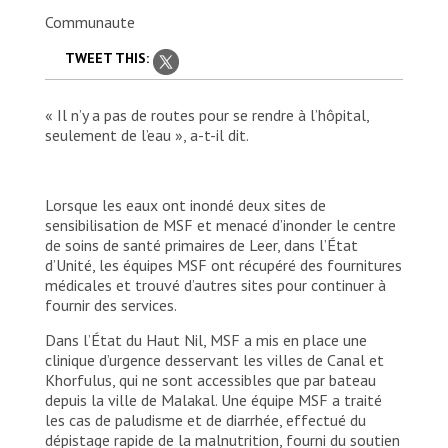
Communaute
TWEET THIS:
« Il n’y a pas de routes pour se rendre à l’hôpital,
seulement de l’eau », a-t-il dit.
Lorsque les eaux ont inondé deux sites de
sensibilisation de MSF et menacé d’inonder le centre
de soins de santé primaires de Leer, dans l’État
d’Unité, les équipes MSF ont récupéré des fournitures
médicales et trouvé d’autres sites pour continuer à
fournir des services.
Dans l’État du Haut Nil, MSF a mis en place une
MSF/Tetiana Gaviuk Yoel, treize ans,
clinique d’urgence desservant les villes de Canal et
récupère après une intervention chirurgicale
Khorfulus, qui ne sont accessibles que par bateau
à l’hôpital MSF du site de protection des
depuis la ville de Malakal. Une équipe MSF a traité
civils de Bentiu. Son père lui a sauvé la vie
les cas de paludisme et de diarrhée, effectué du
en le transportant à la clinique MSF de
dépistage rapide de la malnutrition, fourni du soutien