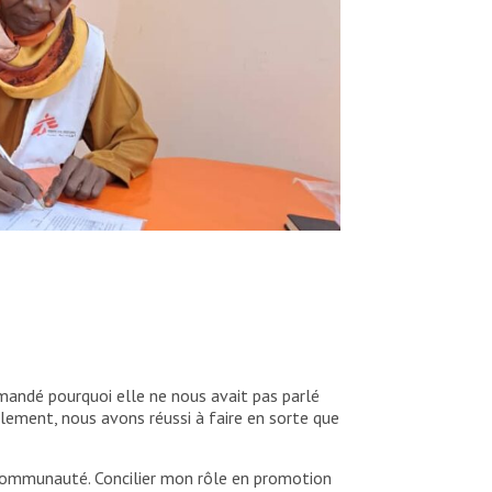
, dans les camps de l’État du Nil Blanc. Elle est
ctivités dans ces camps en juin 2023, en réponse à
oudan, 2023. © MSF
emandé pourquoi elle ne nous avait pas parlé
alement, nous avons réussi à faire en sorte que
a communauté. Concilier mon rôle en promotion