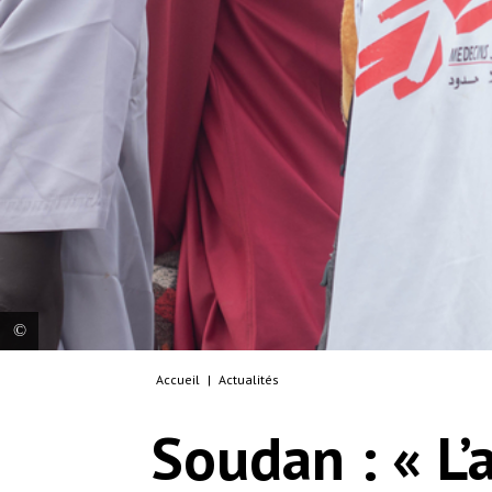
Accueil
|
Actualités
Aisha, promotrice de santé MSF, discute avec les
membres de la communauté et les dirigeants du
Soudan : « L’
camp d'Um Sangour. Soudan, 2023. © MSF/Mazin
Al-Hadi