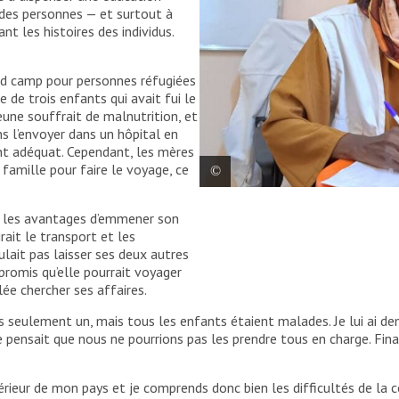
al des personnes — et surtout à
 les histoires des individus.
nd camp pour personnes réfugiées
e de trois enfants qui avait fui le
eune souffrait de malnutrition, et
ns l’envoyer dans un hôpital en
nt adéquat. Cependant, les mères
 famille pour faire le voyage, ce
Aisha travaillait déjà à MSF en 2020
quer les avantages d’emmener son
revenue lorsque MSF a repris ses a
rait le transport et les
la crise aggravée par le conflit. S
ulait pas laisser ses deux autres
promis qu’elle pourrait voyager
llée chercher ses affaires.
pas seulement un, mais tous les enfants étaient malades. Je lui ai d
le pensait que nous ne pourrions pas les prendre tous en charge. Fin
ntérieur de mon pays et je comprends donc bien les difficultés de l