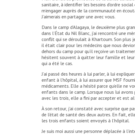
sanitaire, à identifier les besoins d’ordre soci
m’engager auprès de la communauté en écoutant
J’aimerais en partager une avec vous.
Dans le camp d’Alagaya, le deuxième plus gra
dans l’État du Nil Blanc, j’ai rencontré une mèr
conflit qui se déroulait à Khartoum. Son plus j
il était clair pour les médecins que nous devio
dehors du camp pour qu’il reçoive un traiteme
hésitent souvent à quitter leur famille et leur
qui a été le cas.
J’ai passé des heures à lui parler, à lui expli
enfant à l’hôpital, à lui assurer que MSF fourni
médicaments. Elle a hésité parce qu’elle ne vo
enfants dans le camp. Lorsque nous lui avons 
avec les trois, elle a fini par accepter et est a
À son retour, j’ai constaté avec surprise que 
de l’état de santé des deux autres. En fait, el
les trois enfants soient envoyés à l’hôpital.
Je suis moi aussi une personne déplacée à l’i