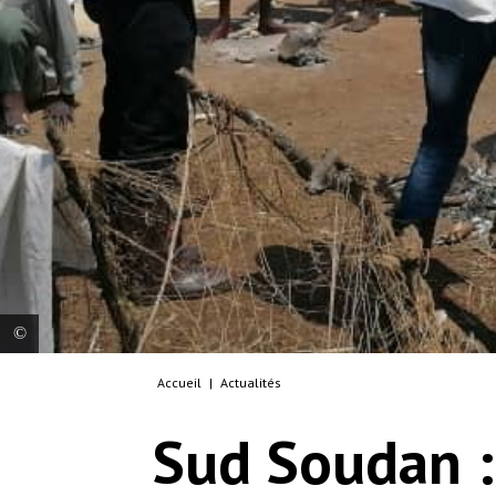
Accueil
|
Actualités
MSF staff distribute buckets, jerry cans, soap,
cooking pots, plastic sheeting, rope and mosquito
Sud Soudan : 
nets to people displaced from the conflict in
Upper Nile State, South Sudan.