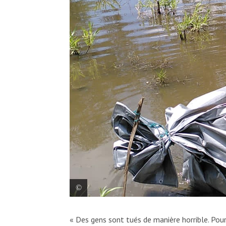
Les personnes déplacées en raison du conf
« Des gens sont tués de manière horrible. Pou
plastique comme radeaux improvisés pour 