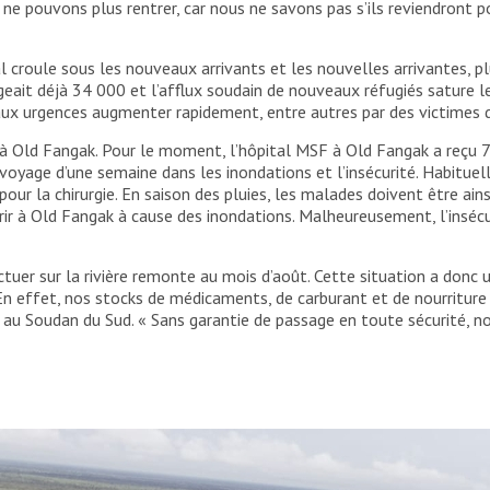
s ne pouvons plus rentrer, car nous ne savons pas s’ils reviendront 
kal croule sous les nouveaux arrivants et les nouvelles arrivantes
ait déjà 34 000 et l’afflux soudain de nouveaux réfugiés sature les
ux urgences augmenter rapidement, entre autres par des victimes d
 à Old Fangak. Pour le moment, l’hôpital MSF à Old Fangak a reçu 7
 voyage d’une semaine dans les inondations et l’insécurité. Habitu
our la chirurgie. En saison des pluies, les malades doivent être ain
rrir à Old Fangak à cause des inondations. Malheureusement, l’insécu
ctuer sur la rivière remonte au mois d’août. Cette situation a don
 En effet, nos stocks de médicaments, de carburant et de nourriture
ion au Soudan du Sud. « Sans garantie de passage en toute sécurité, 