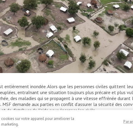
 au Soudan du Sud.
MSF
st entièrement inondée. Alors que les personnes civiles quittent leu
uplées, entraînant une situation toujours plus précaire et plus vu
rrhée, des maladies qui se propagent à une vitesse effrénée durant 
. MSF demande aux parties en conflit d’assurer la sécurité des con
t de distribuer de l’aide pour épargner les civils.
e cookies sur votre appareil pour améliorer la
Para
e marketing.