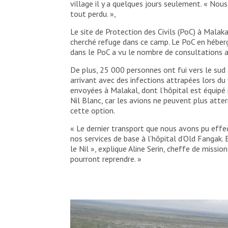
village il y a quelques jours seulement. « Nou
de sécurité.
tout perdu. »,
Irene Isaacs/MSF
Le site de Protection des Civils (PoC) à Mala
cherché refuge dans ce camp. Le PoC en héberge
dans le PoC a vu le nombre de consultations a
De plus, 25 000 personnes ont fui vers le sud
arrivant avec des infections attrapées lors du
envoyées à Malakal, dont l’hôpital est équipé p
Nil Blanc, car les avions ne peuvent plus atte
cette option.
« Le dernier transport que nous avons pu effe
nos services de base à l’hôpital d’Old Fangak.
le Nil », explique Aline Serin, cheffe de miss
pourront reprendre. »