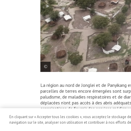
Inondations dans l’État du Nil Supérieur,
La région au nord de Jonglei et de Panyikang e
parcelles de terres encore émergées sont surpe
paludisme, de maladies respiratoires et de dia
déplacées n’ont pas accès à des abris adéquats
organisations de fournir des services médicaux e
Autres articles
En cliquant sur « Accepter tous les cookies », vous acceptez le stockage d
navigation sur le site, analyser son utilisation et contribuer à nos efforts d