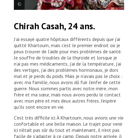
Une réfugiée du Soudan tient son enfant dans ses
Chirah Casah, 24 ans.
bras, alors qu’elle reçoit un traitement contre la
malnutrition sous la tente de MSF à l’hôpital civil de
Renk.
J’ai essayé quatre hôpitaux différents depuis que j’ai
quitté Khartoum, mais c’est le premier endroit où je
peux trouver de l’aide pour mes problèmes de santé.
Je souffre de troubles de la thyroïde et lorsque je
n’ai pas mes médicaments, j’ai de la température, j’ai
des vertiges, j’ai des problèmes hormonaux, je dors
mal et je perds du poids. Mais je n’avais pas le choix :
avec ma famille, nous avons dû fuir l’enfer de cette
guerre. Nous sommes partis avec notre mère, mon
frère et ma sœur, mais nous avons perdu le contact
avec mon père et mes deux autres frères. J’espère
qu’ils sont encore en vie.
C’est très difficile ici. À Khartoum, nous avions une vie
confortable et une belle maison. Le trajet pour venir
ici n’était pas sûr du tout et maintenant, il n’est pas
facile de s’adapter à ce camp. Depuis notre arrivée, il