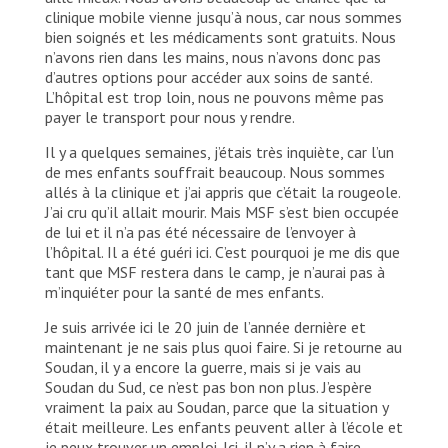
clinique mobile vienne jusqu’à nous, car nous sommes
bien soignés et les médicaments sont gratuits. Nous
n’avons rien dans les mains, nous n’avons donc pas
d’autres options pour accéder aux soins de santé.
L’hôpital est trop loin, nous ne pouvons même pas
payer le transport pour nous y rendre.
Il y a quelques semaines, j’étais très inquiète, car l’un
de mes enfants souffrait beaucoup. Nous sommes
allés à la clinique et j’ai appris que c’était la rougeole.
J’ai cru qu’il allait mourir. Mais MSF s’est bien occupée
de lui et il n’a pas été nécessaire de l’envoyer à
l’hôpital. Il a été guéri ici. C’est pourquoi je me dis que
tant que MSF restera dans le camp, je n’aurai pas à
m’inquiéter pour la santé de mes enfants.
Je suis arrivée ici le 20 juin de l’année dernière et
maintenant je ne sais plus quoi faire. Si je retourne au
Soudan, il y a encore la guerre, mais si je vais au
Soudan du Sud, ce n’est pas bon non plus. J’espère
vraiment la paix au Soudan, parce que la situation y
était meilleure. Les enfants peuvent aller à l’école et
je peux trouver un emploi. Ici, il n’y a rien à faire,