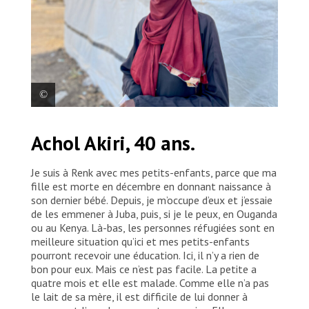
Chirah Casah, réfugiée du Soudan, est âgée de 24
Achol Akiri, 40 ans.
ans. En raison de la guerre, elle a fui Khartoum avec
sa mère, son frère et sa sœur, mais elle a perdu le
contact avec son père et ses deux autres frères qui
Je suis à Renk avec mes petits-enfants, parce que ma
sont restés au pays. Ils vivent dans le centre de
fille est morte en décembre en donnant naissance à
transit en attendant que le reste de leur famille les
son dernier bébé. Depuis, je m’occupe d’eux et j’essaie
rejoigne. Elle souffre d’un trouble de la thyroïde et ne
peut plus recevoir son traitement depuis qu’elle est
de les emmener à Juba, puis, si je le peux, en Ouganda
partie.
ou au Kenya. Là-bas, les personnes réfugiées sont en
meilleure situation qu’ici et mes petits-enfants
pourront recevoir une éducation. Ici, il n’y a rien de
bon pour eux. Mais ce n’est pas facile. La petite a
quatre mois et elle est malade. Comme elle n’a pas
le lait de sa mère, il est difficile de lui donner à