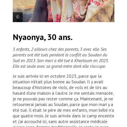
Dak Denj Uchol, rapatriée de 70 ans. Après avoir vécu
Nyaonya, 30 ans.
10 ans à Khartoum, elle a fui la guerre au Soudan
avec 17 membres de sa famille. Le groupe est arrivé
au centre de transit en décembre 2023.
5 enfants, 2 ailleurs chez des parents, 3 avec elle. Ses
parents ont été tués pendant le conflit au Soudan du
Sud en 2013. Son mari a été tué à Khartoum en 2023.
Elle est seule avec sa grand-mère dont elle s’occupe.
Je suis arrivée ici en octobre 2023, parce que la
situation n’était plus bonne au Soudan. Il y avait
beaucoup d’histoires de viols, de vols et de tirs au
hasard d’une maison à l’autre. Je me sentais menacée,
je ne pouvais pas rester comme ça. Maintenant, je ne
retournerai jamais au Soudan, parce que mon mari y a
été tué. Il était le père de mes enfants, mon bébé n’a
que quatre mois. Je suis arrivée dans le camp enceinte
et j’ai accouché ici, sans autre assistance médicale
qu’une sage-femme traditionnelle. Je reste ici avec