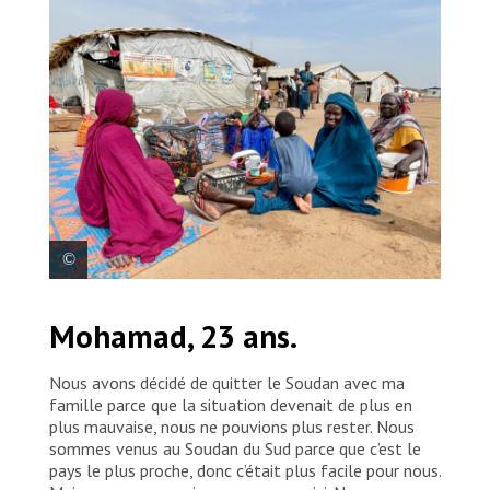
Aliza Kon, 36 ans (en bleu), est assise avec sa famille
Mohamad, 23 ans.
sur le sol au poste-frontière de Joda, entre le Soudan
du Sud et le Soudan, en attente d’un transfert vers le
centre de transit de Renk.
Nous avons décidé de quitter le Soudan avec ma
famille parce que la situation devenait de plus en
plus mauvaise, nous ne pouvions plus rester. Nous
sommes venus au Soudan du Sud parce que c’est le
pays le plus proche, donc c’était plus facile pour nous.