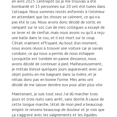
en avril 2023. L’entrepôt où je me trouvais a été
bombardé et 15 personnes sur 20 ont été tuées dans
l’attaque. Nous sommes restés enfermés à l’intérieur
en attendant que les choses se calment, ce qui n’a
pas été le cas. Nous avons donc décidé de sortir, en
rampant sur le sol. L’un de mes collègues a essayé de
se lever et de s’enfuir, mais nous avons vu qu’il a reçu
une balle dans le cou, et il est mort sur le coup.
C’était vraiment effrayant. Au bout d’un moment,
nous avons réussi à trouver une voiture car je savais
conduire, ce qui nous a permis de nous échapper.
Lorsqu’elle est tombée en panne d’essence, nous
avons décidé de continuer à pied. Malheureusement,
je m’étais blessé quelques jours auparavant avec un
objet pointu en me baignant dans la rivière, et je
n’étais donc pas en bonne forme. Mes amis ont
décidé de me laisser derrière eux pour aller plus vite.
Maintenant, je suis tout seul. J’ai dû marcher trois
jours et trois nuits sans arrêt, sans dormir. À cause de
cette longue marche, l’état de mon pied a beaucoup
empiré. Je ressens beaucoup de douleur et je vois que
ça s’aggrave avec les saignements et les liquides.