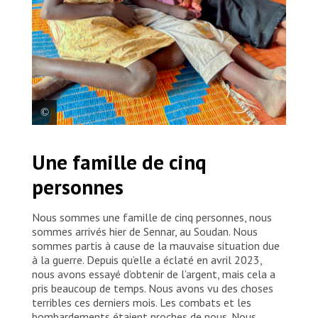
Achol Akiri, 40 ans, est venue à la clinique mobile de
Une famille de cinq
MSF dans le centre de transit, car sa petite-fille était
malade.
personnes
Nous sommes une famille de cinq personnes, nous
sommes arrivés hier de Sennar, au Soudan. Nous
sommes partis à cause de la mauvaise situation due
à la guerre. Depuis qu’elle a éclaté en avril 2023,
nous avons essayé d’obtenir de l’argent, mais cela a
pris beaucoup de temps. Nous avons vu des choses
terribles ces derniers mois. Les combats et les
bombardements étaient proches de nous. Nous