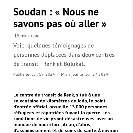
TRAVAILLER AVEC NOUS
Les Amis de MSF
Soudan : « Nous ne
Dons des fondations
Travailler avec MSF
Devenez bénévoles au Canada
savons pas où aller »
Les États négligent leur obligation de protéger les
Partenariat d’entreprise
personnes civiles et les services de santé en temps
Travailler à l’étranger
de guerre
Urgence Ebola
Séismes au Venezuela : conséquences et intervention
Travailler au Canada
de MSF
Voici quelques témoignages de
personnes déplacées dans deux centres
de transit : Renk et Bulukat.
Publié le : Jun 19, 2024
Mis à jour le : Jun 27, 2024
MSF l'entrepôt. Un cadeau qui en dit long.
Au poste-frontière de Joda, entre le Soudan du
Sud et le Soudan, un membre du personnel de MSF
Nous recrutons : Logisticien ou logisticienne
Le centre de transit de Renk, situé à une
technique
explique aux personnes réfugiées et rapatriées les
soixantaine de kilomètres de Joda, le point
étapes à suivre avant d’être transférées au centre
d’entrée officiel, accueille 13 000 personnes
de transit de Renk.
réfugiées et rapatriées fuyant la guerre. Les
conditions de vie y sont désastreuses, avec un
manque de nourriture, d’eau, d’abris,
d’assainissement et de soins de santé. À environ