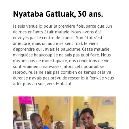
Mary Okoth Yomon, 44 ans, est venue à l’hôpital civil
Nyataba Gatluak, 30 ans.
de Renk parce que son fils, Johmson Joseph, souffre
de malnutrition. Elle a eu sept enfants, mais trois
sont déjà morts.
Je suis venue ici pour la première fois, parce que l’un
de mes enfants était malade. Nous avons été
envoyés par le centre de transit. Son état s’est
amélioré, mais un autre se sent mal. Je viens
d’apprendre qu’il avait le paludisme. Cette maladie
m’inquiète beaucoup. Je ne sais pas quoi faire. Nous
n’avons pas de moustiquaire, nos conditions de vie
sont vraiment mauvaises, alors cela pourrait se
reproduire. Je ne sais pas combien de temps cela va
durer. Je n’avais pas prévu de rester ici à Renk. Je veux
aller plus au sud, vers Malakal.