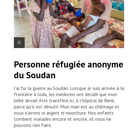
Nyataba Gatluak, 30 ans, est venue à l’hôpital civil de
Personne réfugiée anonyme
Renk, car un de ses enfants se sentait mal. Mais
depuis son arrivée, un deuxième enfant est tombé
du Soudan
malade. Ils sont tous les deux atteints de paludisme.
J’ai fui la guerre au Soudan. Lorsque je suis arrivée à la
frontière à Joda, les médecins ont décidé que mon
bébé devait être transféré ici, à l’hôpital de Renk,
parce qu’il est dénutri. Mon mari est au chômage et
nous n’avons ni argent ni nourriture. Nos enfants
tombent malades encore et encore, et nous ne
pouvons rien faire.