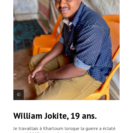
Mohamad, réfugié du Soudan âgé de 23 ans, vient
William Jokite, 19 ans.
d’arriver avec sa famille au poste-frontière de Joda,
entre le Soudan du Sud et le Soudan.
Je travaillais à Khartoum lorsque la guerre a éclaté