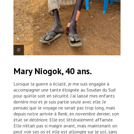
William Jokite, 19 ans, rapatrié du Soudan, est arrivé
Mary Niogok, 40 ans.
seul au poste-frontière de Joda, entre le Soudan du
Sud et le Soudan. Il vient d’être soigné par MSF pour
une blessure à la jambe gauche.
Lorsque la guerre a éclaté, je me suis engagée à
accompagner une tante éloignée au Soudan du Sud
pour qu’elle soit en sécurité. J’ai laissé mes enfants
derrière moi et je suis partie seule avec elle. Je
pensais que le voyage ne serait pas trop long, mais
depuis notre arrivée à Renk, en novembre dernier, son
état se détériore. Elle est littéralement affamée.
Elle n’était pas si maigre avant, mais maintenant on
peut voir ses os et elle est allongée sur le sol, sans