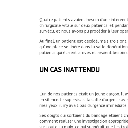
Salle d’urgence de l’unité d’urgence tr
personnel médical traite un patient qui a 
et inférieure de la jambe lors d’une expl
Quatre patients avaient besoin d’une interve
chirurgicale vitale sur deux patients, et pend
Stig Walravens/MSF
survécu, et nous avons pu procéder à leur opé
Au final, un patient est décédé, mais trois on
qu’une place se libère dans la salle d’opératio
patients qui étaient arrivés et avaient besoin 
UN CAS INATTENDU
L’un de nos patients était un jeune garçon. Il 
en silence. Je supervisais la salle d’urgence av
mes yeux, il n’y avait pas d’urgence immédiate.
Ses doigts qui sortaient du bandage étaient ch
comment réaliser une investigation appropriée
sur toute sa main, ce qui suggérait que les tro