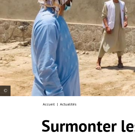
Accueil
|
Actualités
On 6 July MSF set up a temporary clinic for people
displaced by heavy fighting around Kunduz city.
Surmonter les
The clinic team carried out over 3,400
consultations during the first 12 days. The project
is run by a nine-person team, including doctors,