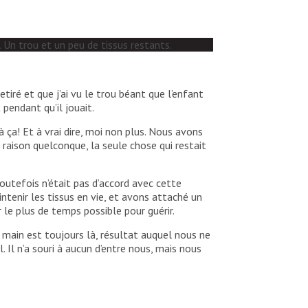
 Un trou et un peu de tissus restants.
iré et que j’ai vu le trou béant que l’enfant
 pendant qu’il jouait.
 ça! Et à vrai dire, moi non plus. Nous avons
e raison quelconque, la seule chose qui restait
outefois n’était pas d’accord avec cette
ntenir les tissus en vie, et avons attaché un
 le plus de temps possible pour guérir.
a main est toujours là, résultat auquel nous ne
 Il n’a souri à aucun d’entre nous, mais nous