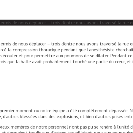
ermis de nous déplacer – trois d’entre nous avons traversé la rue en
ermis de nous déplacer – trois d’entre nous avons traversé la rue en
cé la compression thoracique pendant que l’anesthésiste cherchait u
e s’écouler et pour permettre aux poumons de se dilater. Pendant ce
is que la balle avait probablement touché une partie du cœur, et 
t le premier moment où notre équipe a été complètement dépassée. 
le, d’autres blessées dans des explosions, et bien d’autres prises ent
reux membres de notre personnel n’ont pas pu se rendre à l’unité de
s et dormaient tandis que d’autres travaillaient, pour que nous puiss