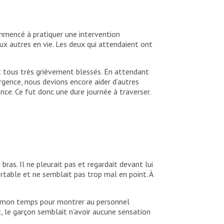
mmencé à pratiquer une intervention
ux autres en vie. Les deux qui attendaient ont
nt tous très grièvement blessés. En attendant
urgence, nous devions encore aider d’autres
ence. Ce fut donc une dure journée à traverser.
ras. Il ne pleurait pas et regardait devant lui
nfortable et ne semblait pas trop mal en point. À
ris mon temps pour montrer au personnel
, le garçon semblait n’avoir aucune sensation