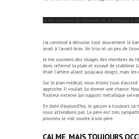
Je me souviens du moment où le bandage a été re
J’ai continué à dérouler tout doucement le ban
avait à l’avant-bras. Un trou et un peu de tissu
Je me souviens des visages des membres de l’équ
donc refermé la plaie et essayé de stabiliser la
était l’artère allant jusqu’aux doigts, mais les
Sur le plan médical, nous étions tous d’accord
approche. Il voulait lui donner une chance. Nou
fixateur externe (un support métallique servant
En date d’aujourd’hui, le garçon a toujours sa 
nous attendions pas. Le père est très sympathiq
pouvons le voir sourire à son père.
CALME, MAIS TOUJOURS OC