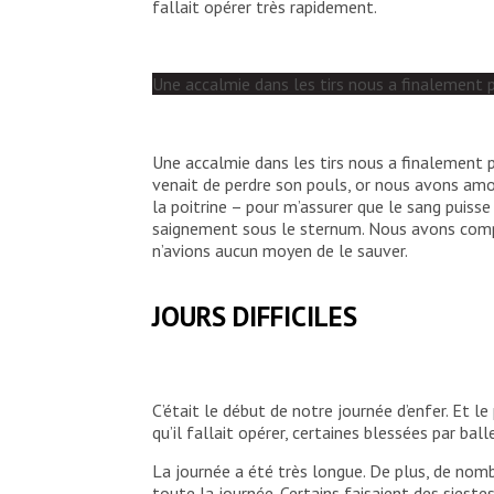
fallait opérer très rapidement.
Une accalmie dans les tirs nous a finalement p
Une accalmie dans les tirs nous a finalement p
venait de perdre son pouls, or nous avons amor
la poitrine – pour m’assurer que le sang puiss
saignement sous le sternum. Nous avons compr
n’avions aucun moyen de le sauver.
JOURS DIFFICILES
C’était le début de notre journée d’enfer. E
qu’il fallait opérer, certaines blessées par bal
La journée a été très longue. De plus, de nomb
toute la journée. Certains faisaient des sieste