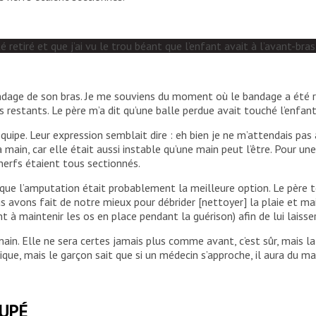
tiré et que j’ai vu le trou béant que l’enfant avait à l’avant-bras.
dage de son bras. Je me souviens du moment où le bandage a été ret
s restants. Le père m’a dit qu’une balle perdue avait touché l’enfant
ipe. Leur expression semblait dire : eh bien je ne m’attendais pas à
 main, car elle était aussi instable qu’une main peut l’être. Pour un
 nerfs étaient tous sectionnés.
 que l’amputation était probablement la meilleure option. Le père t
s avons fait de notre mieux pour débrider [nettoyer] la plaie et mai
 à maintenir les os en place pendant la guérison) afin de lui laisser
main. Elle ne sera certes jamais plus comme avant, c’est sûr, mais l
ue, mais le garçon sait que si un médecin s’approche, il aura du mal.
CUPÉ