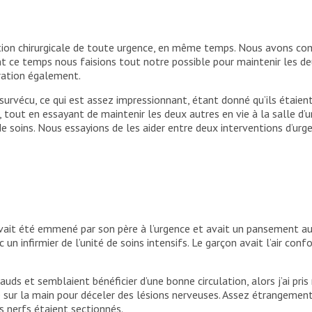
aumatologique de MSF à Kunduz; un membre du
subi une fracture compliquée de la partie supérieure
osion. Afghanistan, août 2021. Stig Walravens/MSF
ntion chirurgicale de toute urgence, en même temps. Nous avons co
ant ce temps nous faisions tout notre possible pour maintenir les de
ration également.
t survécu, ce qui est assez impressionnant, étant donné qu’ils étaie
n, tout en essayant de maintenir les deux autres en vie à la salle d’
de soins. Nous essayions de les aider entre deux interventions d’urg
avait été emmené par son père à l’urgence et avait un pansement au b
ec un infirmier de l’unité de soins intensifs. Le garçon avait l’air co
auds et semblaient bénéficier d’une bonne circulation, alors j’ai p
 sur la main pour déceler des lésions nerveuses. Assez étrangement
is nerfs étaient sectionnés.