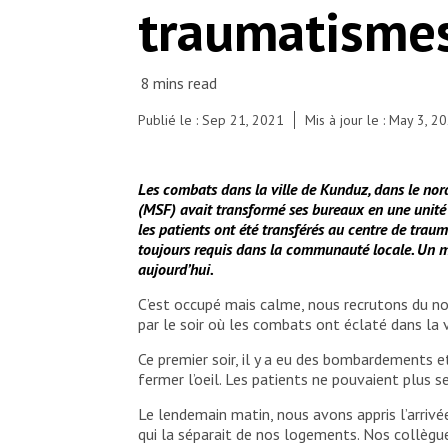
traumatisme
nurses and a health promoter.
© Prue Coakley/MSF
Publié le : Sep 21, 2021
Mis à jour le : May 3, 2
Les combats dans la ville de Kunduz, dans le nord
(MSF) avait transformé ses bureaux en une unité 
les patients ont été transférés au centre de tra
toujours requis dans la communauté locale. Un me
aujourd’hui.
C’est occupé mais calme, nous recrutons du no
par le soir où les combats ont éclaté dans la
Ce premier soir, il y a eu des bombardements e
fermer l’oeil. Les patients ne pouvaient plus 
Le lendemain matin, nous avons appris l’arrivé
qui la séparait de nos logements. Nos collègue