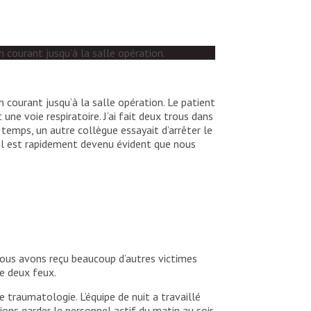
 courant jusqu’à la salle opération.
 courant jusqu’à la salle opération. Le patient
ne voie respiratoire. J’ai fait deux trous dans
 temps, un autre collègue essayait d’arrêter le
il est rapidement devenu évident que nous
Nous avons reçu beaucoup d’autres victimes
re deux feux.
 traumatologie. L’équipe de nuit a travaillé
ions garder le personnel actif du matin au soir.