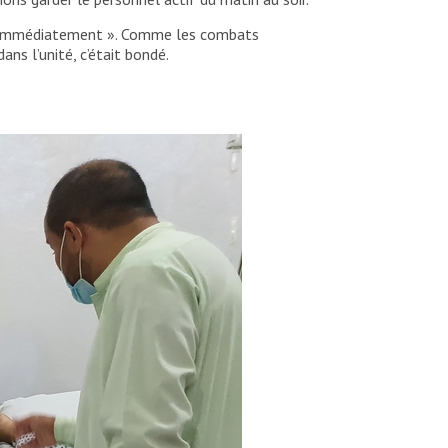
ide immédiatement ». Comme les combats
ns l’unité, c’était bondé.