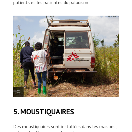
patients et les patientes du paludisme.
En tuant les moustiques au stade larvaire à
5. MOUSTIQUAIRES
l’intérieur et à l’extérieur, on intervient
avant qu’ils puissent se disperser et
infecter quiconque avec la maladie.
Des moustiquaires sont installées dans les maisons,