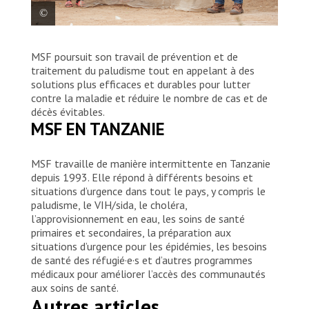
Sibomana Louis, un réfugié burundais qui vit
MSF poursuit son travail de prévention et de
dans le camp de Nduta depuis 2015, tient
traitement du paludisme tout en appelant à des
la moustiquaire qu’il a reçue de MSF, en
solutions plus efficaces et durables pour lutter
compagnie de Fulgence Irakoze, superviseur
contre la maladie et réduire le nombre de cas et de
de la lutte antivectorielle de MSF.
décès évitables.
MSF EN TANZANIE
MSF/Cynthia D’Cruz
MSF travaille de manière intermittente en Tanzanie
depuis 1993. Elle répond à différents besoins et
situations d’urgence dans tout le pays, y compris le
paludisme, le VIH/sida, le choléra,
l’approvisionnement en eau, les soins de santé
primaires et secondaires, la préparation aux
situations d’urgence pour les épidémies, les besoins
de santé des réfugié·e·s et d’autres programmes
médicaux pour améliorer l’accès des communautés
aux soins de santé.
Autres articles