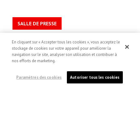
SALLE DE PRESSE
Contactez-nous
En cliquant sur « Accepter tous les cookies », vous acceptez le
Avis de confidentialité
stockage de cookies sur votre appareil pour améliorer la
Conditions d’utilisation du site web
navigation sur le site, analyser son utilisation et contribuer à
Modalité de témoins
nos efforts de marketing.
Accessibilité
D’utilisation de l’image et de consentement
Paramètres des cookies
Autoriser tous les cookies
medecinssansfrontieres.ca
MÉDECINS SANS FRONTIÈRES (MSF) CANADA
551, rue Adelaide Ouest
Toronto (Ontario) Canada M5V 0N8
o
N
d'enregistrement d'organisme de bienfaisance:
13527 5857 RR0001