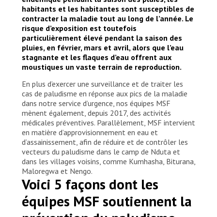
how many mosquitos are carrying malaria. With
habitants et les habitantes sont susceptibles de
this analysis mosquito maps can be made to track
contracter la maladie tout au long de l’année. Le
which areas have the highest incidence of infected
risque d’exposition est toutefois
mosquitoes and determine how best to reduce
particulièrement élevé pendant la saison des
the spread of the disease. Analysis on how many
pluies, en février, mars et avril, alors que l’eau
mosquitoes are carrying malaria is done once per
stagnante et les flaques d’eau offrent aux
year.
moustiques un vaste terrain de reproduction.
© Cynthia D'Cruz
En plus d’exercer une surveillance et de traiter les
cas de paludisme en réponse aux pics de la maladie
dans notre service d’urgence, nos équipes MSF
mènent également, depuis 2017, des activités
médicales préventives. Parallèlement, MSF intervient
en matière d’approvisionnement en eau et
d’assainissement, afin de réduire et de contrôler les
vecteurs du paludisme dans le camp de Nduta et
dans les villages voisins, comme Kumhasha, Biturana,
Maloregwa et Nengo.
Voici 5 façons dont les
équipes MSF soutiennent la