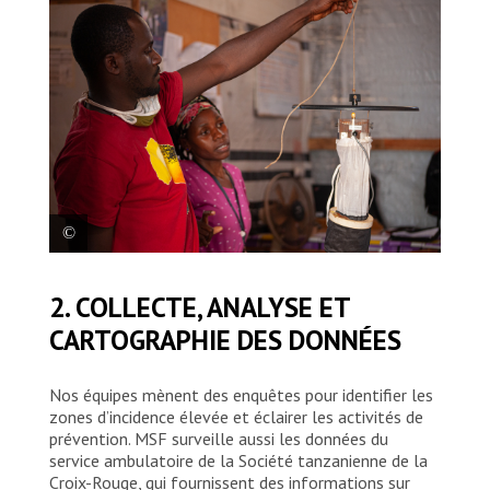
Eliza Lupenza, entomologiste de MSF, et
2. COLLECTE, ANALYSE ET
son collègue Fulgence Irakoze, superviseur
CARTOGRAPHIE DES DONNÉES
de la lutte antivectorielle, testent
l’efficacité d’un piège à moustiques avant
l’installation prévue le lendemain dans les
Nos équipes mènent des enquêtes pour identifier les
maisons des différentes zones du camp de
zones d’incidence élevée et éclairer les activités de
Nduta.
prévention. MSF surveille aussi les données du
MSF/Cynthia D’Cruz
service ambulatoire de la Société tanzanienne de la
Croix-Rouge, qui fournissent des informations sur