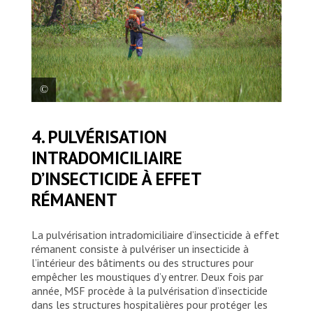
Les équipes de MSF mènent différentes
4. PULVÉRISATION
activités de lutte antivectorielle pour
INTRADOMICILIAIRE
réduire la propagation du paludisme dans le
camp de réfugié·e·s de Nduta et dans les
D’INSECTICIDE À EFFET
villages voisins. Sur cette photo, les
RÉMANENT
équipes de MSF procèdent à des
applications de larvicide dans le camp de
Nduta.
La pulvérisation intradomiciliaire d’insecticide à effet
MSF/Cynthia D’Cruz
rémanent consiste à pulvériser un insecticide à
l’intérieur des bâtiments ou des structures pour
empêcher les moustiques d’y entrer. Deux fois par
année, MSF procède à la pulvérisation d’insecticide
dans les structures hospitalières pour protéger les