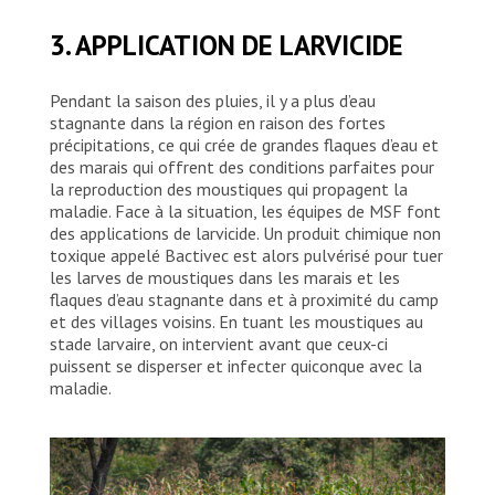
Sabrina Deocles est la spécialiste en SIG de
3. APPLICATION DE LARVICIDE
MSF dans le camp de Nduta. Une partie de
son travail consiste à créer des cartes pour
surveiller les zones du camp qui ont la plus
Pendant la saison des pluies, il y a plus d’eau
forte incidence et évaluer le nombre total
stagnante dans la région en raison des fortes
de moustiques infectés.
précipitations, ce qui crée de grandes flaques d’eau et
des marais qui offrent des conditions parfaites pour
MSF/Cynthia D’Cruz
la reproduction des moustiques qui propagent la
maladie. Face à la situation, les équipes de MSF font
des applications de larvicide. Un produit chimique non
toxique appelé Bactivec est alors pulvérisé pour tuer
les larves de moustiques dans les marais et les
flaques d’eau stagnante dans et à proximité du camp
et des villages voisins. En tuant les moustiques au
stade larvaire, on intervient avant que ceux-ci
puissent se disperser et infecter quiconque avec la
maladie.