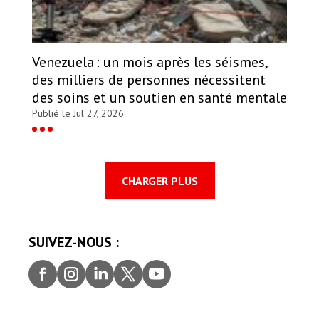
Venezuela : un mois après les séismes,
des milliers de personnes nécessitent
des soins et un soutien en santé mentale
Publié le Jul 27, 2026
CHARGER PLUS
SUIVEZ-NOUS :
Faceb
Insta
Linke
Twitt
youtu
ook
gram
dIn
er
be