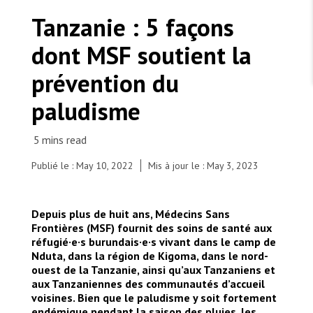
TRAVAILLER AVEC NOUS
Les Amis de MSF
Tanzanie : 5 façons
Dons des fondations
Travailler avec MSF
Devenez bénévoles au Canada
dont MSF soutient la
Les États négligent leur obligation de protéger les
Partenariat d’entreprise
personnes civiles et les services de santé en temps
Travailler à l’étranger
de guerre
prévention du
Urgence Ebola
Séismes au Venezuela : conséquences et intervention
Travailler au Canada
de MSF
paludisme
Publié le : May 10, 2022
Mis à jour le : May 3, 2023
MSF l'entrepôt. Un cadeau qui en dit long.
Julien Riyazimana (Left) and Paul Tuyininahaze
Depuis plus de huit ans, Médecins Sans
(Vector control technicians) examine mosquitoes
Nous recrutons : Logisticien ou logisticienne
technique
Frontières (MSF) fournit des soins de santé aux
under the microscope, which were collected from
réfugié·e·s burundais·e·s vivant dans le camp de
the mosquito traps set up in houses from
Nduta, dans la région de Kigoma, dans le nord-
different zones in Nduta refugee camp. Mosquito
ouest de la Tanzanie, ainsi qu’aux Tanzaniens et
traps attract and catch mosquitoes, to monitor
aux Tanzaniennes des communautés d’accueil
the number of malaria transmitting mosquitoes,
voisines. Bien que le paludisme y soit fortement
but also to support monitoring and analysis on
endémique pendant la saison des pluies, les