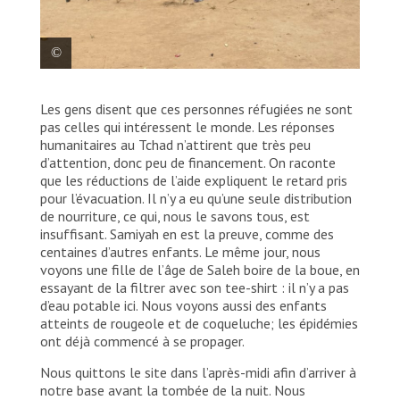
À l’école d’Andressa, dans la province de Sila au
Les gens disent que ces personnes réfugiées ne sont
Tchad, les personnes réfugiées soudanaises qui ont
fui les violences dans leur pays se retrouvent dans
pas celles qui intéressent le monde. Les réponses
des abris de fortune improvisés. Tchad, 2023. © MSF
humanitaires au Tchad n’attirent que très peu
d’attention, donc peu de financement. On raconte
que les réductions de l’aide expliquent le retard pris
pour l’évacuation. Il n’y a eu qu’une seule distribution
de nourriture, ce qui, nous le savons tous, est
insuffisant. Samiyah en est la preuve, comme des
centaines d’autres enfants. Le même jour, nous
voyons une fille de l’âge de Saleh boire de la boue, en
essayant de la filtrer avec son tee-shirt : il n’y a pas
d’eau potable ici. Nous voyons aussi des enfants
atteints de rougeole et de coqueluche; les épidémies
ont déjà commencé à se propager.
Nous quittons le site dans l’après-midi afin d’arriver à
notre base avant la tombée de la nuit. Nous