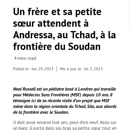
TRAVAILLER AVEC NOUS
Les Amis de MSF
Un frère et sa petite
Dons des fondations
Travailler avec MSF
Devenez bénévoles au Canada
sœur attendent à
Les États négligent leur obligation de protéger les
Partenariat d’entreprise
personnes civiles et les services de santé en temps
Travailler à l’étranger
de guerre
Andressa, au Tchad, à la
Urgence Ebola
Séismes au Venezuela : conséquences et intervention
Travailler au Canada
de MSF
frontière du Soudan
Publié le : Jun 29, 2023
Mis à jour le : Jul 5, 2023
MSF l'entrepôt. Un cadeau qui en dit long.
Bertin, infirmière MSF chargée du triage des
Neal Russell
est un pédiatre basé à Londres qui travaille
enfants sur le site d'Andréssa, dans la province de
Nous recrutons : Logisticien ou logisticienne
technique
pour Médecins Sans Frontières (MSF) depuis 10 ans. Il
Sila, prend le poids et les paramètres vitaux d'un
témoigne ici de sa récente visite d’un projet que MSF
enfant. Tchad, 2023. © MSF
mène dans la région orientale du Tchad, Sila, aux abords
de la frontière avec le Soudan.
Il doit avoir environ huit ans, peut-être neuf. Assis sur
un banc, il porte dans ses bras sa petite sœur tout en