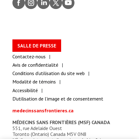
Faceb
Insta
Linke
Twitt
youtu
ook
gram
dIn
er
be
SALLE DE PRESSE
Contactez-nous
Avis de confidentialité
Conditions d’utilisation du site web
Modalité de témoins
Accessibilité
D’utilisation de l’image et de consentement
medecinssansfrontieres.ca
MÉDECINS SANS FRONTIÈRES (MSF) CANADA
551, rue Adelaide Ouest
Toronto (Ontario) Canada M5V 0N8
o