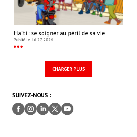
Haïti : se soigner au péril de sa vie
Publié le Jul 27, 2026
CHARGER PLUS
SUIVEZ-NOUS :
Faceb
Insta
Linke
Twitt
youtu
ook
gram
dIn
er
be