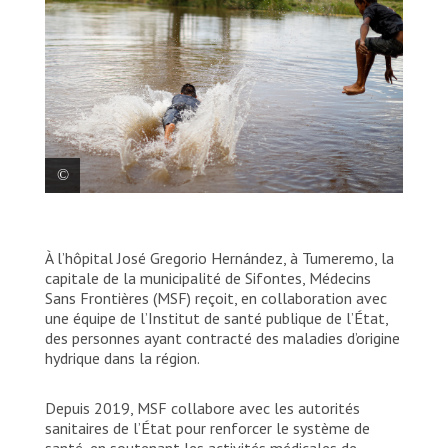
En raison de l’accès limité à l’eau dans de
nombreuses zones rurales, les gens sont
À l’hôpital José Gregorio Hernández, à Tumeremo, la
obligés d’utiliser de l’eau stagnante. Ces
capitale de la municipalité de Sifontes, Médecins
eaux non traitées sont dangereuses et
Sans Frontières (MSF) reçoit, en collaboration avec
peuvent exposer la communauté à des
une équipe de l’Institut de santé publique de l’État,
maladies d’origine hydrique.
des personnes ayant contracté des maladies d’origine
hydrique dans la région.
© Jesus Vargas
Depuis 2019, MSF collabore avec les autorités
sanitaires de l’État pour renforcer le système de