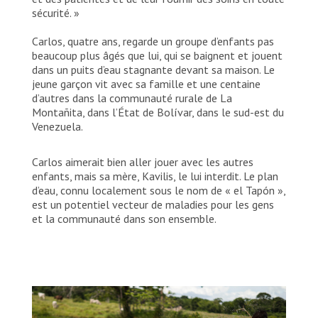
esterilización y construido una lavandería. La
sécurité. »
organización dona suministros esenciales, ofrece
formación al personal médico y no médico, y lidera
Carlos, quatre ans, regarde un groupe d’enfants pas
la gestión y eliminación de residuos hospitalarios.
beaucoup plus âgés que lui, qui se baignent et jouent
© Jesùs Vargas
dans un puits d’eau stagnante devant sa maison. Le
jeune garçon vit avec sa famille et une centaine
d’autres dans la communauté rurale de La
Montañita, dans l’État de Bolívar, dans le sud-est du
Venezuela.
Carlos aimerait bien aller jouer avec les autres
enfants, mais sa mère, Kavilis, le lui interdit. Le plan
d’eau, connu localement sous le nom de « el Tapón »,
est un potentiel vecteur de maladies pour les gens
et la communauté dans son ensemble.