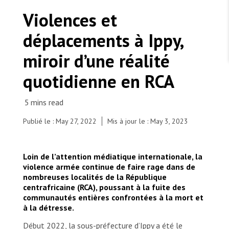
TRAVAILLER AVEC NOUS
Les Amis de MSF
Violences et
Dons des fondations
Travailler avec MSF
Devenez bénévoles au Canada
déplacements à Ippy,
Les États négligent leur obligation de protéger les
Partenariat d’entreprise
personnes civiles et les services de santé en temps
Travailler à l’étranger
de guerre
miroir d’une réalité
Urgence Ebola
Séismes au Venezuela : conséquences et intervention
Travailler au Canada
de MSF
quotidienne en RCA
Publié le : May 27, 2022
Mis à jour le : May 3, 2023
MSF l'entrepôt. Un cadeau qui en dit long.
Olga poses with her children in front of her
Loin de l’attention médiatique internationale, la
shelter at the Bogouyo IDP site. Her family
Nous recrutons : Logisticien ou logisticienne
technique
violence armée continue de faire rage dans de
arrived here in January 2022. With her husband
nombreuses localités de la République
Jean-Claude, they travelled nearly 140 kilometres
centrafricaine (RCA), poussant à la fuite des
with their six children to get here, fleeing violence
communautés entières confrontées à la mort et
in their village. "We walked for a week, with old
à la détresse.
people, children, sick people," they explain. "Some
people died along the way, we were forced to
Début 2022, la sous-préfecture d’Ippy a été le