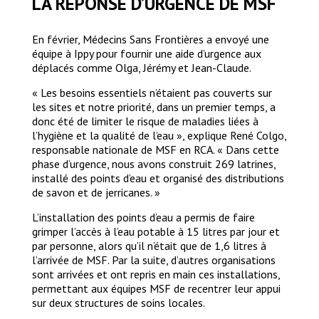
LA RÉPONSE D’URGENCE DE MSF
the Bogouyo IDP site. His family arrived
here in January 2022. With his wife Olga,
they travelled almost 140 kilometres with
En février, Médecins Sans Frontières a envoyé une
their six children to get here. “We walked
équipe à Ippy pour fournir une aide d’urgence aux
for a week, with old people, children, sick
déplacés comme Olga, Jérémy et Jean-Claude.
people,” they explain. “Some people died
« Les besoins essentiels n’étaient pas couverts sur
along the way, and we had to leave their
les sites et notre priorité, dans un premier temps, a
bodies in the bush, without being able to
donc été de limiter le risque de maladies liées à
bury them. They were just covered with
l’hygiène et la qualité de l’eau », explique René Colgo,
grass, in the presence of children. How will
responsable nationale de MSF en RCA. « Dans cette
they forget such images?
phase d’urgence, nous avons construit 269 latrines,
MSF
installé des points d’eau et organisé des distributions
de savon et de jerricanes. »
L’installation des points d’eau a permis de faire
grimper l’accès à l’eau potable à 15 litres par jour et
par personne, alors qu’il n’était que de 1,6 litres à
l’arrivée de MSF. Par la suite, d’autres organisations
sont arrivées et ont repris en main ces installations,
permettant aux équipes MSF de recentrer leur appui
sur deux structures de soins locales.