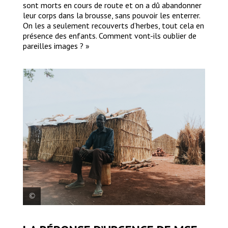
sont morts en cours de route et on a dû abandonner
leur corps dans la brousse, sans pouvoir les enterrer.
On les a seulement recouverts d’herbes, tout cela en
présence des enfants. Comment vont-ils oublier de
pareilles images ? »
Jean-Claude poses in front of his shelter at