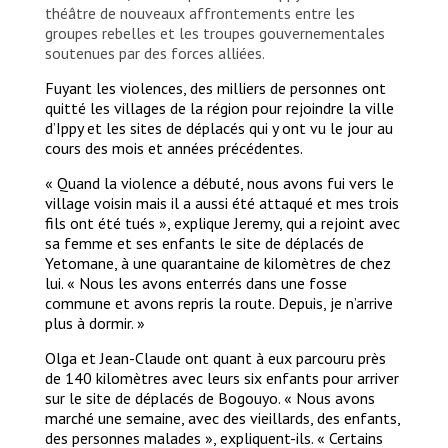
abandon their bodies in the bush, without being
théâtre de nouveaux affrontements entre les
able to bury them. They were only covered with
groupes rebelles et les troupes gouvernementales
grass, in the presence of children. How will they
soutenues par des forces alliées.
forget such images?
Fuyant les violences, des milliers de personnes ont
© MSF
quitté les villages de la région pour rejoindre la ville
d’Ippy et les sites de déplacés qui y ont vu le jour au
cours des mois et années précédentes.
« Quand la violence a débuté, nous avons fui vers le
village voisin mais il a aussi été attaqué et mes trois
fils ont été tués », explique Jeremy, qui a rejoint avec
sa femme et ses enfants le site de déplacés de
Yetomane, à une quarantaine de kilomètres de chez
lui. « Nous les avons enterrés dans une fosse
commune et avons repris la route. Depuis, je n’arrive
plus à dormir. »
Olga et Jean-Claude ont quant à eux parcouru près
de 140 kilomètres avec leurs six enfants pour arriver
sur le site de déplacés de Bogouyo. « Nous avons
marché une semaine, avec des vieillards, des enfants,
des personnes malades », expliquent-ils. « Certains