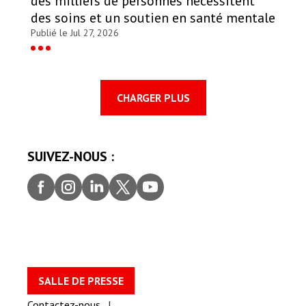
des milliers de personnes nécessitent
des soins et un soutien en santé mentale
Publié le Jul 27, 2026
CHARGER PLUS
SUIVEZ-NOUS :
Faceb
Insta
Linke
Twitt
youtu
ook
gram
dIn
er
be
SALLE DE PRESSE
Contactez-nous