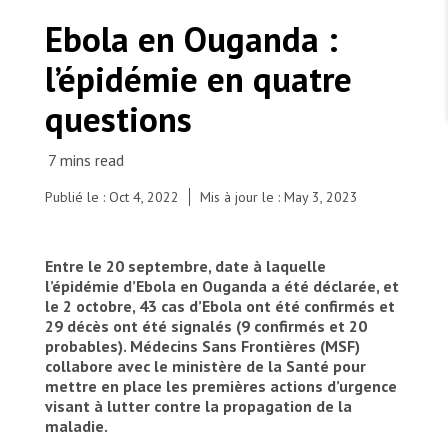
TRAVAILLER AVEC NOUS
Les Amis de MSF
Ebola en Ouganda :
Dons des fondations
Travailler avec MSF
Devenez bénévoles au Canada
l’épidémie en quatre
Les États négligent leur obligation de protéger les
Partenariat d’entreprise
personnes civiles et les services de santé en temps
Travailler à l’étranger
de guerre
questions
Urgence Ebola
Séismes au Venezuela : conséquences et intervention
Travailler au Canada
de MSF
Publié le : Oct 4, 2022
Mis à jour le : May 3, 2023
MSF l'entrepôt. Un cadeau qui en dit long.
Entre le 20 septembre, date à laquelle
l’épidémie d’Ebola en Ouganda a été déclarée, et
In the context of the Ebola outbreak in Uganda,
le 2 octobre, 43 cas d’Ebola ont été confirmés et
MSF has set up a 36 beds Ebola treatment unit at
Nous recrutons : Logisticien ou logisticienne
technique
29 décès ont été signalés (9 confirmés et 20
the Mubende hospital, for suspect and confirmed
probables). Médecins Sans Frontières (MSF)
cases.
collabore avec le ministère de la Santé pour
© Augustin Westphal/MSF
mettre en place les premières actions d’urgence
visant à lutter contre la propagation de la
maladie.