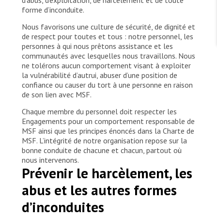
d’abus, d’exploitation, de harcèlement et de toute
TRAVAILLER AVEC NOUS
forme d’inconduite.
Les Amis de MSF
Dons des fondations
Travailler avec MSF
Nous favorisons une culture de sécurité, de dignité et
Devenez bénévoles au Canada
Les États négligent leur obligation de protéger les
Partenariat d’entreprise
de respect pour toutes et tous : notre personnel, les
personnes civiles et les services de santé en temps
Travailler à l’étranger
personnes à qui nous prêtons assistance et les
de guerre
Urgence Ebola
communautés avec lesquelles nous travaillons. Nous
Séismes au Venezuela : conséquences et intervention
Travailler au Canada
de MSF
ne tolérons aucun comportement visant à exploiter
la vulnérabilité d’autrui, abuser d’une position de
confiance ou causer du tort à une personne en raison
de son lien avec MSF.
Chaque membre du personnel doit respecter les
Engagements pour un comportement responsable de
MSF l'entrepôt. Un cadeau qui en dit long.
MSF ainsi que les principes énoncés dans la Charte de
MSF. L’intégrité de notre organisation repose sur la
Nous recrutons : Logisticien ou logisticienne
bonne conduite de chacune et chacun, partout où
technique
nous intervenons.
Prévenir le harcèlement, les
abus et les autres formes
d’inconduites