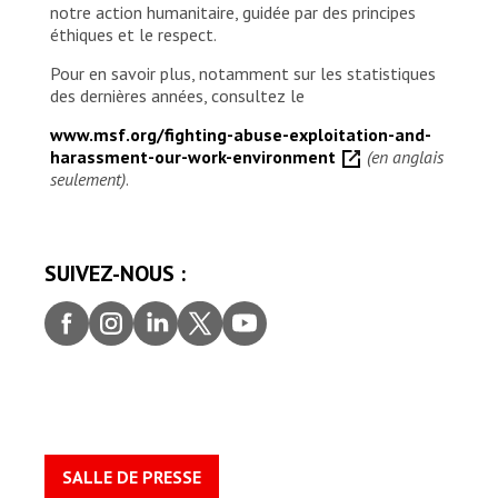
notre action humanitaire, guidée par des principes
éthiques et le respect.
Pour en savoir plus, notamment sur les statistiques
des dernières années, consultez le
www.msf.org/fighting-abuse-exploitation-and-
harassment-our-work-environment
(en anglais
seulement)
.
SUIVEZ-NOUS :
Faceb
Insta
Linke
Twitt
youtu
ook
gram
dIn
er
be
SALLE DE PRESSE