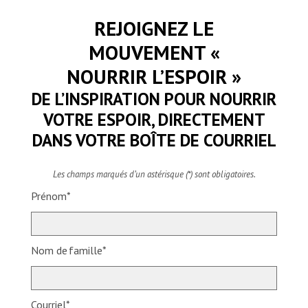
du soutien à Mexico. Elles accompagnent les
patients et patientes du CAI tout au long de leur long
REJOIGNEZ LE
parcours vers la guérison et le rétablissement.
Plusieurs de ces personnes ont survécu à la torture, à
MOUVEMENT «
des enlèvements et à de graves violations des
NOURRIR L’ESPOIR »
droits de la personne. Mexique, 2026. © María
Chavarría/MSF
DE L’INSPIRATION POUR NOURRIR
VOTRE ESPOIR, DIRECTEMENT
DANS VOTRE BOÎTE DE COURRIEL
Les champs marqués d’un astérisque (*) sont obligatoires.
Prénom*
Nom de famille*
Courriel*