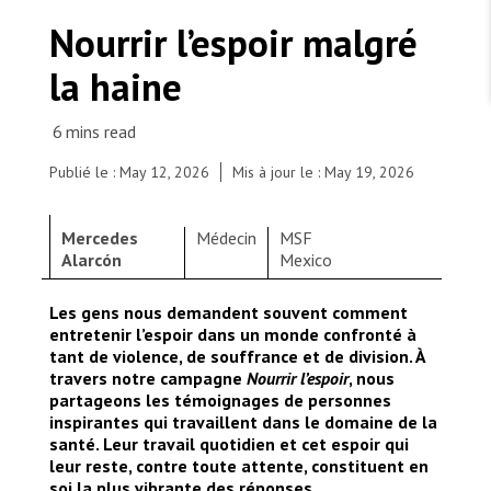
TRAVAILLER AVEC NOUS
Les Amis de MSF
Nourrir l’espoir malgré
Dons des fondations
Travailler avec MSF
Devenez bénévoles au Canada
la haine
Les États négligent leur obligation de protéger les
Partenariat d’entreprise
personnes civiles et les services de santé en temps
Travailler à l’étranger
de guerre
Urgence Ebola
Séismes au Venezuela : conséquences et intervention
Travailler au Canada
de MSF
Publié le : May 12, 2026
Mis à jour le : May 19, 2026
Mercedes
Médecin
MSF
Alarcón
Mexico
MSF l'entrepôt. Un cadeau qui en dit long.
Les gens nous demandent souvent comment
entretenir l’espoir dans un monde confronté à
Nous recrutons : Logisticien ou logisticienne
technique
tant de violence, de souffrance et de division. À
travers notre campagne
Nourrir l’espoir
, nous
partageons les témoignages de personnes
inspirantes qui travaillent dans le domaine de la
santé. Leur travail quotidien et cet espoir qui
leur reste, contre toute attente, constituent en
soi la plus vibrante des réponses.