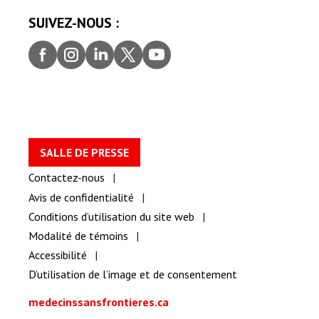
SUIVEZ-NOUS :
Faceb
Insta
Linke
Twitt
youtu
ook
gram
dIn
er
be
SALLE DE PRESSE
Contactez-nous
Avis de confidentialité
Conditions d’utilisation du site web
Modalité de témoins
Accessibilité
D’utilisation de l’image et de consentement
medecinssansfrontieres.ca