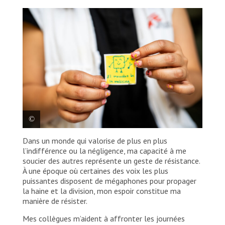
Une œuvre réalisée par Mercedes Alarcón, médecin
chez MSF. Mexique, 2026. © María Chavarría/MSF
Dans un monde qui valorise de plus en plus
Mercedes Alarcón, médecin pour MSF, montre un petit
l’indifférence ou la négligence, ma capacité à me
dessin représentant « el monstruo de la medicina »,
un personnage qui symbolise l’espoir. Il nous
soucier des autres représente un geste de résistance.
rappelle avec imagination que, grâce aux
À une époque où certaines des voix les plus
traitements, même les peurs les plus redoutables
puissantes disposent de mégaphones pour propager
peuvent trouver une issue favorable. Mexique, 2026.
la haine et la division, mon espoir constitue ma
© María Chavarría/MSF
manière de résister.
Mes collègues m’aident à affronter les journées