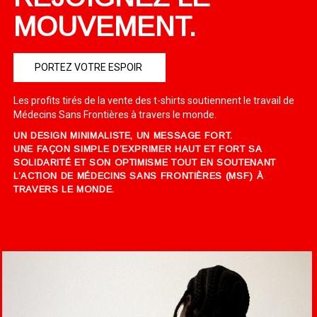
MOUVEMENT.
PORTEZ VOTRE ESPOIR
Les profits tirés de la vente des t-shirts soutiennent le travail de
Médecins Sans Frontières à travers le monde.
UN DESIGN MINIMALISTE, UN MESSAGE FORT.
UNE FAÇON SIMPLE D’EXPRIMER HAUT ET FORT SA
SOLIDARITÉ ET SON OPTIMISME TOUT EN SOUTENANT
L’ACTION DE MÉDECINS SANS FRONTIÈRES (MSF) À
TRAVERS LE MONDE.