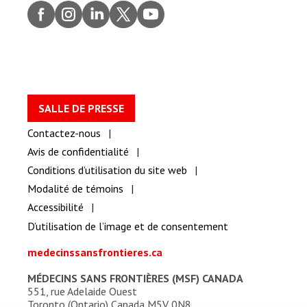
Faceb
Insta
Linke
Twitt
youtu
ook
gram
dIn
er
be
SALLE DE PRESSE
Contactez-nous
Avis de confidentialité
Conditions d’utilisation du site web
Modalité de témoins
Accessibilité
D’utilisation de l’image et de consentement
medecinssansfrontieres.ca
MÉDECINS SANS FRONTIÈRES (MSF) CANADA
551, rue Adelaide Ouest
Toronto (Ontario) Canada M5V 0N8