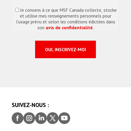
Je consens à ce que MSF Canada collecte, stocke
et utilise mes renseignements personnels pour
l’usage prévu et selon les conditions édictées dans
son
avis de confidentialité
.
SUIVEZ-NOUS :
Faceb
Insta
Linke
Twitt
youtu
ook
gram
dIn
er
be