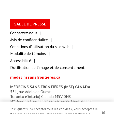
SALLE DE PRESSE
Contactez-nous
Avis de confidentialité
Conditions d’utilisation du site web
Modalité de témoins
Accessibilité
D’utilisation de l’image et de consentement
medecinssansfrontieres.ca
MÉDECINS SANS FRONTIÈRES (MSF) CANADA
551, rue Adelaide Ouest
Toronto (Ontario) Canada M5V 0N8
o
N
d'enregistrement d'organisme de bienfaisance:
13527 5857 RR0001
En cliquant sur « Accepter tous les cookies », vous acceptez le