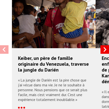
Keiber, un père de famille
Enc
originaire du Venezuela, traverse
enf
la jungle du Darién
de 
Kan
« La jungle de Darién est la pire chose que
dém
j’ai vécue dans ma vie. Je ne le souhaite à
personne. Nous pensions que ce serait plus
« Il
facile, mais c’est vraiment dur. C’est une
dans
expérience totalement inoubliable. »
dorm
latr