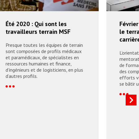
Été 2020 : Qui sont les
Février
travailleurs terrain MSF
le terr
carrièr
Presque toutes les équipes de terrain
sont composées de profils médicaux
L’orienta
et paramédicaux, de spécialistes en
mentorat 
ressources humaines et finance,
de forma
d’ingénieurs et de logisticiens, en plus
des comp
d’autres profils.
efforts v
se bâtir 
readmore
readmor