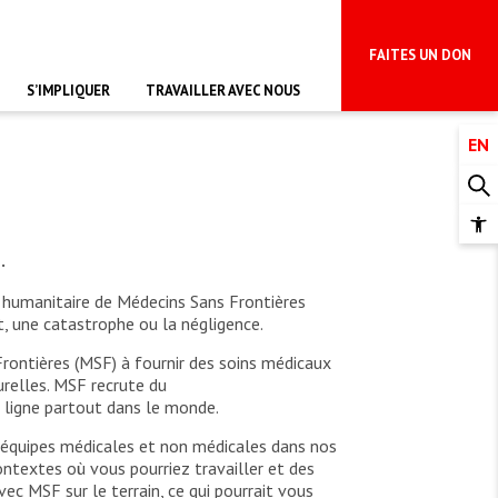
FAITES UN DON
S’IMPLIQUER
TRAVAILLER AVEC NOUS
iquez-vous
EN
e de travail axée
rtez une précieuse contribution,
mun.
elà du don en argent.
r
Amis de MSF
nités d’emplois
es connaître notre travail en créant
Op
icaux dans le
n rejoignant une section dans votre
 internationaux.
e ou votre université.
.
too
a
nez bénévoles au Canada
e humanitaire de Médecins Sans Frontières
au qui en dit
eur obligation de
Nous recrutons : Logisticien ou
i dans les bureaux
enez MSF en faisant du bénévolat
s civiles et les
logisticienne technique
 l’un de nos bureaux, à Toronto ou à
t, une catastrophe ou la négligence.
 temps de guerre
réal.
Frontières (MSF) à fournir des soins médicaux
urelles. MSF recrute du
e ligne partout dans le monde.
x équipes médicales et non médicales dans nos
ntextes où vous pourriez travailler et des
ec MSF sur le terrain, ce qui pourrait vous