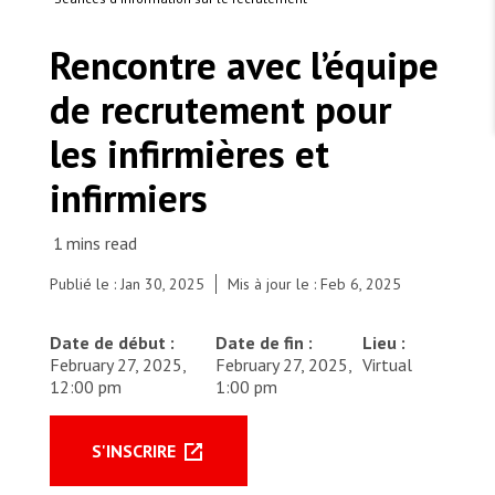
TRAVAILLER AVEC NOUS
Les Amis de MSF
Dons des fondations
Rencontre avec l’équipe
Travailler avec MSF
Devenez bénévoles au Canada
Les États négligent leur obligation de protéger les
Partenariat d’entreprise
personnes civiles et les services de santé en temps
de recrutement pour
Travailler à l’étranger
de guerre
Urgence Ebola
Séismes au Venezuela : conséquences et intervention
Travailler au Canada
les infirmières et
de MSF
infirmiers
MSF l'entrepôt. Un cadeau qui en dit long.
Publié le : Jan 30, 2025
Mis à jour le : Feb 6, 2025
Nous recrutons : Logisticien ou logisticienne
Date de début :
Date de fin :
Lieu :
technique
February 27, 2025,
February 27, 2025,
Virtual
12:00 pm
1:00 pm
S'INSCRIRE