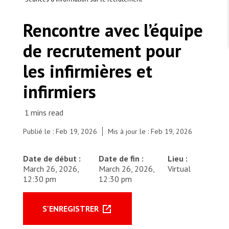
TRAVAILLER AVEC NOUS
Les Amis de MSF
Dons des fondations
Rencontre avec l’équipe
Travailler avec MSF
Devenez bénévoles au Canada
Les États négligent leur obligation de protéger les
Partenariat d’entreprise
personnes civiles et les services de santé en temps
de recrutement pour
Travailler à l’étranger
de guerre
Urgence Ebola
Séismes au Venezuela : conséquences et intervention
Travailler au Canada
les infirmières et
de MSF
infirmiers
MSF l'entrepôt. Un cadeau qui en dit long.
Publié le : Feb 19, 2026
Mis à jour le : Feb 19, 2026
Nous recrutons : Logisticien ou logisticienne
Date de début :
Date de fin :
Lieu :
technique
March 26, 2026,
March 26, 2026,
Virtual
12:30 pm
12:30 pm
S'ENREGISTRER